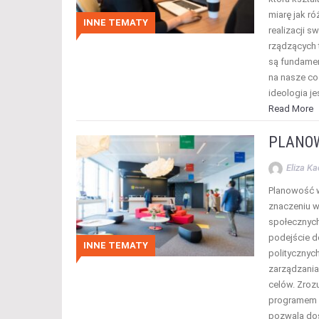
miarę jak ró
INNE TEMATY
realizacji 
rządzących 
są fundament
na nasze c
ideologia je
Read More
PLANO
Eliza K
Planowość w 
znaczeniu w
społecznych
podejście d
INNE TEMATY
politycznyc
zarządzania
celów. Zroz
programem p
pozwala dost