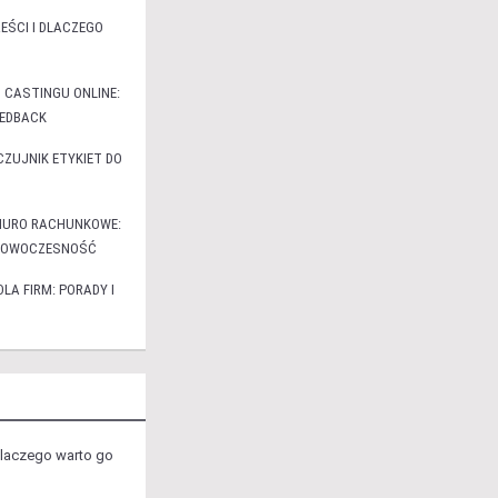
EŚCI I DLACZEGO
 CASTINGU ONLINE:
EEDBACK
ZUJNIK ETYKIET DO
BIURO RACHUNKOWE:
I NOWOCZESNOŚĆ
A FIRM: PORADY I
 dlaczego warto go