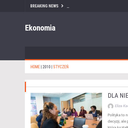
BREAKING NEWS
Ekonomia
HOME
|
2010
|
STYCZEŃ
DLA NI
Eliza K
Polityka to 
decyzji, al
która kszta