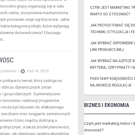
żnorodne grupy organizują się w celu
CZYM JEST MARKETING TR
swoich celów, zrozumienie mechanizmów
WARTO GO STOSOWAĆ?
tym procesem staje się kluczowe. Jakie
JAK PRZYGOTOWAĆ SIĘ DO
alne kategorie polityki, które wpływają
TECHNIKI, STYLIZACJA I F
odzienne doświadczenia? Dlaczego
st…
JAK WYBRAĆ ODPOWIEDNI C
LINII PRODUKCYJNEJ
WOŚĆ
JAK WYBRAĆ NAJLEPSZE 
KRYTERIA, CERTYFIKATY 
aczmarska
|
Paź 14, 2010
PODSTAWY KSIĘGOWOŚCI DL
polityce to temat, który zyskuje na
NAJNOWSZE REGULACJE
 obliczu dynamicznych zmian
 i gospodarczych. Systematyczne
o tworzenia i realizacji programów
BIZNES I EKONOMIA
h może być kluczem do efektywnego
 zasobami oraz osiągania zamierzonych
umienie różnic między doktryną a
Czym jest marketing treści i
olitycznym, a także źródeł planowości,
stosować?
rzec, jak ideologie i analizy ekspertów