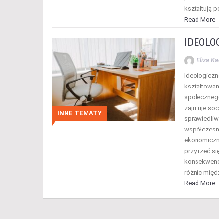
kształtują p
Read More
IDEOLO
Eliza K
Ideologiczn
kształtowan
społecznego
zajmuje soc
INNE TEMATY
sprawiedliw
współczesny
ekonomiczne
przyjrzeć się
konsekwencj
różnic międ
Read More