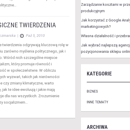
Zarządzanie kosztami w prze
olityczne…
produkcyjnym
Jak korzystać z Google Analy
GICZNE TWIERDZENIA
marketingowych?
aczmarska
|
Paź 5, 2010
Własna działalność i przebr
e twierdzenia odgrywają kluczową rolę w
Jak wybrać najlepszą agenc
iu zarówno myślenia politycznego, jak i
pozycjonowania sklepu onli
. Wśród nich szczególne miejsce
jalizm, który promuje równość i
ość w społeczeństwie. W obliczu
KATEGORIE
ch wyzwań, takich jak nierówności
 czy zmiany klimatyczne, warto
, jak te idee ewoluują i jakie mają
BIZNES
e dla nas wszystkich. Zrozumienie
INNE TEMATY
zy socjalizmem…
ARCHIWA