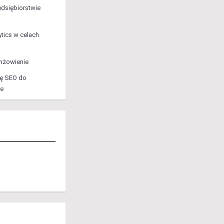
dsiębiorstwie
tics w celach
anżowienie
ję SEO do
ne