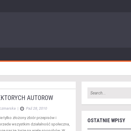
EKTÓRYCH AUTORÓW
aczmarska
|
Paź 28, 2010
nie tylko złożony zbiór przepisów i
OSTATNIE WPISY
e przede wszystkim działalność społeczna,
łtuje nasze życie na wiele sposobów. W