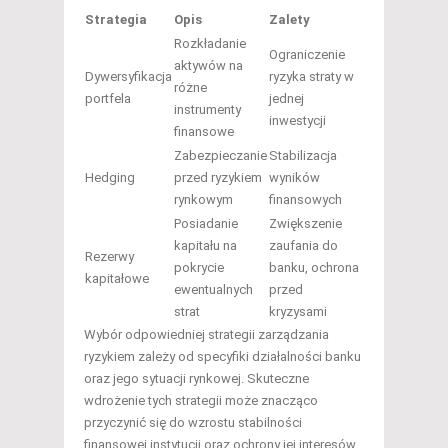
Strategia
Opis
Zalety
Rozkładanie
Ograniczenie
aktywów na
Dywersyfikacja
ryzyka straty w
różne
portfela
jednej
instrumenty
inwestycji
finansowe
Zabezpieczanie
Stabilizacja
Hedging
przed ryzykiem
wyników
rynkowym
finansowych
Posiadanie
Zwiększenie
kapitału na
zaufania do
Rezerwy
pokrycie
banku, ochrona
kapitałowe
ewentualnych
przed
strat
kryzysami
Wybór odpowiedniej strategii zarządzania
ryzykiem zależy od specyfiki działalności banku
oraz jego sytuacji rynkowej. Skuteczne
wdrożenie tych strategii może znacząco
przyczynić się do wzrostu stabilności
finansowej instytucji oraz ochrony jej interesów.