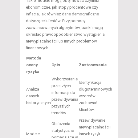
Takie modele mogą obejmować czynniki
ekonomiczne, jak stopy procentowe czy
inflacja, jak również dane demograficzne
dotyczące klientów. Przy pomocy
zaawansowanych algorytmów, banki mogą
określać prawdopodobieństwo wystąpienia
niewypłacalności lub innych problemów
finansowych.
Metoda
oceny
Opis
Zastosowanie
ryzyka
Wykorzystanie
Identyfikacja
przeszłych
Analiza
długoterminowych
informacji do
danych
wzorców
przewidywania
historycznych
zachowań
przyszłych
klientów.
trendów.
Przewidywanie
Obliczenia
niewypłacalności i
statystyczne
Modele
innych ryzyk
pomagające w