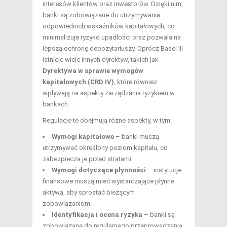
interesów klientów oraz inwestorów. Dzięki nim,
banki są zobowiązane do utrzymywania
odpowiednich wskaźników kapitałowych, co
minimalizuje ryzyko upadłości oraz pozwala na
lepszą ochronę depozytariuszy. Oprócz Basel III
istnieje wiele innych dyrektyw, takich jak
Dyrektywa w sprawie wymogów
kapitałowych (CRD IV)
, które również
wpływają na aspekty zarządzania ryzykiem w
bankach.
Regulacje te obejmują różne aspekty, w tym:
Wymogi kapitałowe
– banki muszą
utrzymywać określony poziom kapitału, co
zabezpiecza je przed stratami.
Wymogi dotyczące płynności
– instytucje
finansowe muszą mieć wystarczające płynne
aktywa, aby sprostać bieżącym
zobowiązaniom.
Identyfikacja i ocena ryzyka
– banki są
zobowiązane do regularnego przeprowadzania