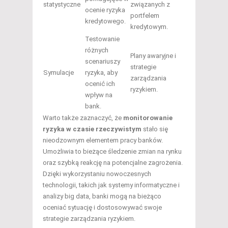
statystyczne
związanych z
ocenie ryzyka
portfelem
kredytowego.
kredytowym.
Testowanie
różnych
Plany awaryjne i
scenariuszy
strategie
Symulacje
ryzyka, aby
zarządzania
ocenić ich
ryzykiem.
wpływ na
bank.
Warto także zaznaczyć, że
monitorowanie
ryzyka w czasie rzeczywistym
stało się
nieodzownym elementem pracy banków.
Umożliwia to bieżące śledzenie zmian na rynku
oraz szybką reakcję na potencjalne zagrożenia.
Dzięki wykorzystaniu nowoczesnych
technologii, takich jak systemy informatyczne i
analizy big data, banki mogą na bieżąco
oceniać sytuację i dostosowywać swoje
strategie zarządzania ryzykiem.