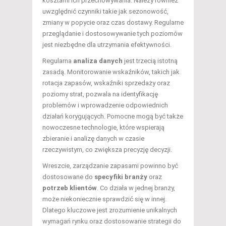
kosztami ich przechowywania. Należy również
uwzględnić czynniki takie jak sezonowość,
zmiany w popycie oraz czas dostawy. Regularne
przeglądanie i dostosowywanie tych poziomów
jest niezbędne dla utrzymania efektywności.
Regularna
analiza danych
jest trzecią istotną
zasadą. Monitorowanie wskaźników, takich jak
rotacja zapasów, wskaźniki sprzedaży oraz
poziomy strat, pozwala na identyfikację
problemów i wprowadzenie odpowiednich
działań korygujących. Pomocne mogą być także
nowoczesne technologie, które wspierają
zbieranie i analizę danych w czasie
rzeczywistym, co zwiększa precyzję decyzji.
Wreszcie, zarządzanie zapasami powinno być
dostosowane do
specyfiki branży
oraz
potrzeb klientów
. Co działa w jednej branży,
może niekoniecznie sprawdzić się w innej.
Dlatego kluczowe jest zrozumienie unikalnych
wymagań rynku oraz dostosowanie strategii do