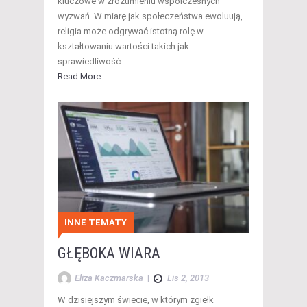
kluczowe w zrozumieniu współczesnych
wyzwań. W miarę jak społeczeństwa ewoluują,
religia może odgrywać istotną rolę w
kształtowaniu wartości takich jak
sprawiedliwość…
Read More
INNE TEMATY
GŁĘBOKA WIARA
Eliza Kaczmarska
|
Lis 2, 2013
W dzisiejszym świecie, w którym zgiełk