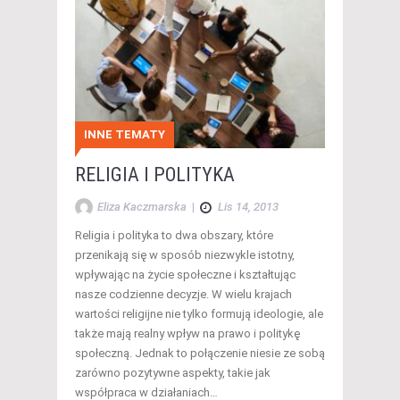
INNE TEMATY
RELIGIA I POLITYKA
Eliza Kaczmarska
|
Lis 14, 2013
Religia i polityka to dwa obszary, które
przenikają się w sposób niezwykle istotny,
wpływając na życie społeczne i kształtując
nasze codzienne decyzje. W wielu krajach
wartości religijne nie tylko formują ideologie, ale
także mają realny wpływ na prawo i politykę
społeczną. Jednak to połączenie niesie ze sobą
zarówno pozytywne aspekty, takie jak
współpraca w działaniach…