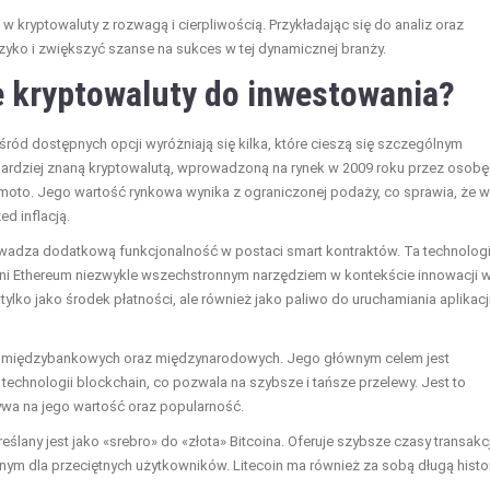
kryptowaluty z rozwagą i cierpliwością. Przykładając się do analiz oraz
ko i zwiększyć szanse na sukces w tej dynamicznej branży.
e kryptowaluty do inwestowania?
ród dostępnych opcji wyróżniają się kilka, które cieszą się szczególnym
jbardziej znaną kryptowalutą, wprowadzoną na rynek w 2009 roku przez osobę
to. Jego wartość rynkowa wynika z ograniczonej podaży, co sprawia, że w
ed inflacją.
owadza dodatkową funkcjonalność w postaci smart kontraktów. Ta technolog
zyni Ethereum niezwykle wszechstronnym narzędziem w kontekście innowacji 
 tylko jako środek płatności, ale również jako paliwo do uruchamiania aplikacj
jach międzybankowych oraz międzynarodowych. Jego głównym celem jest
technologii blockchain, co pozwala na szybsze i tańsze przelewy. Jest to
ywa na jego wartość oraz popularność.
reślany jest jako «srebro» do «złota» Bitcoina. Oferuje szybsze czasy transakcj
nym dla przeciętnych użytkowników. Litecoin ma również za sobą długą histor