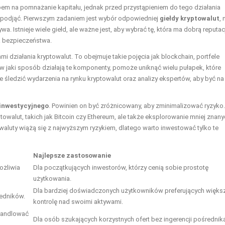
em na pomnażanie kapitału, jednak przed przystąpieniem do tego działania
y podjąć. Pierwszym zadaniem jest wybór odpowiedniej
giełdy kryptowalut
, 
 Istnieje wiele giełd, ale ważne jest, aby wybrać tę, która ma dobrą reputac
a bezpieczeństwa.
i działania kryptowalut. To obejmuje takie pojęcia jak blockchain, portfele
 w jaki sposób działają te komponenty, pomoże uniknąć wielu pułapek, które
e śledzić wydarzenia na rynku kryptowalut oraz analizy ekspertów, aby być na
 inwestycyjnego
. Powinien on być zróżnicowany, aby zminimalizować ryzyko.
towalut, takich jak Bitcoin czy Ethereum, ale także eksplorowanie mniej znan
waluty wiążą się z najwyższym ryzykiem, dlatego warto inwestować tylko te
Najlepsze zastosowanie
ożliwia
Dla początkujących inwestorów, którzy cenią sobie prostotę
użytkowania.
Dla bardziej doświadczonych użytkowników preferujących więks
redników.
kontrolę nad swoimi aktywami.
 handlować
Dla osób szukających korzystnych ofert bez ingerencji pośrednik