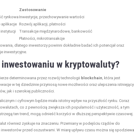
Zastosowanie
ść rynkowa
Inwestycje, przechowywanie wartości
 aplikacje
Rozwój aplikacji, płatności
nstytucji
Transakcje międzynarodowe, bankowość
Płatności, mikrotransakcje
sowania, dlatego inwestorzy powinni dokładnie badać ich potencjał oraz
e inwestycyjne.
w inwestowaniu w kryptowaluty?
ierze determinowana przez rozwój technologii
blockchain
, która jest
owacje w tej dziedzinie przyniosą nowe możliwości oraz ulepszenia istniejąc
, jak i szerokiej publiczności.
licznym i cyfrowym będzie miała istotny wpływ na przyszłość rynku. Coraz
towalutach, co z pewnością zwiększa ich popularność i użyteczność, a tym
trzegą ten trend, mogą odnieść korzyści w dłuższej perspektywie czasowej.
lut również zyskuje na znaczeniu. Przemiany w podejściu rządów do
ić inwestorów przed oszustwami. W miarę upływu czasu można się spodziewa