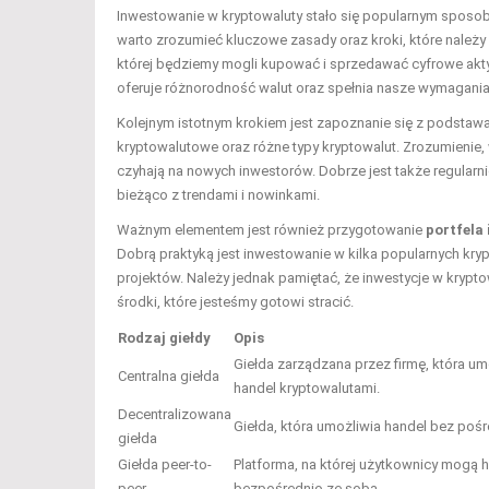
Inwestowanie w kryptowaluty stało się popularnym sposob
warto zrozumieć kluczowe zasady oraz kroki, które należ
której będziemy mogli kupować i sprzedawać cyfrowe aktywa.
oferuje różnorodność walut oraz spełnia nasze wymagani
Kolejnym istotnym krokiem jest zapoznanie się z podstawam
kryptowalutowe oraz różne typy kryptowalut. Zrozumienie,
czyhają na nowych inwestorów. Dobrze jest także regularni
bieżąco z trendami i nowinkami.
Ważnym elementem jest również przygotowanie
portfela
Dobrą praktyką jest inwestowanie w kilka popularnych kryp
projektów. Należy jednak pamiętać, że inwestycje w krypto
środki, które jesteśmy gotowi stracić.
Rodzaj giełdy
Opis
Giełda zarządzana przez firmę, która um
Centralna giełda
handel kryptowalutami.
Decentralizowana
Giełda, która umożliwia handel bez poś
giełda
Giełda peer-to-
Platforma, na której użytkownicy mogą
peer
bezpośrednio ze sobą.