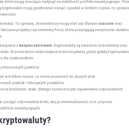
mi
, które mogą znacząco wpłynąć na stabilność portfela inwestycyjnego. Prz
ny kryptowalut mogą gwałtownie rosnąć i spadać w krótkim czasie, co sprawia
epewności.
yptowalut. To sprawia, że inwestorzy mogą stać się ofiarami
oszustw
oraz
ę fałszywe projekty czy schematy Ponzi, które przyciągają inwestorów obietni
i.
 związane z
bezpieczeństwem
. Kryptowaluty są narażone na kradzieże oraz
itału. W przeszłości miały miejsce liczne incydenty, gdzie giełdy kryptowalu
mi dla użytkowników.
ilka kluczowych punktów:
iać w krótkim czasie, co może prowadzić do dużych strat.
zciwych praktyk i fałszywych projektów.
one na kradzieże i ataki, dlatego konieczne jest zapewnienie odpowiednich
ka i podjąć odpowiednie kroki, aby je zminimalizować, m.in. poprzez
platform inwestycyjnych.
kryptowaluty?