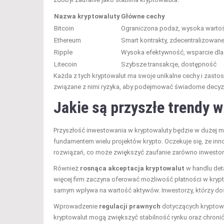
Nazwa kryptowaluty
Główne cechy
Bitcoin
Ograniczona podaż, wysoka warto
Ethereum
Smart kontrakty, zdecentralizowane
Ripple
Wysoka efektywność, wsparcie dla i
Litecoin
Szybsze transakcje, dostępność
Każda z tych kryptowalut ma swoje unikalne cechy i zasto
związane z nimi ryzyka, aby podejmować świadome decyzj
Jakie są przyszłe trendy 
Przyszłość inwestowania w kryptowaluty będzie w dużej m
fundamentem wielu projektów krypto. Oczekuje się, że inn
rozwiązań, co może zwiększyć zaufanie zarówno inwestorów
Również
rosnąca akceptacja kryptowalut
w handlu deta
więcej firm zaczyna oferować możliwość płatności w kryp
samym wpływa na wartość aktywów. Inwestorzy, którzy dos
Wprowadzenie
regulacji prawnych
dotyczących kryptowa
kryptowalut mogą zwiększyć stabilność rynku oraz chron