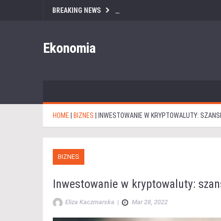
BREAKING NEWS
Ekonomia
HOME
|
BIZNES
|
INWESTOWANIE W KRYPTOWALUTY: SZANSE
BIZNES
Inwestowanie w kryptowaluty: szans
Eliza Kaczmarska
|
Mar 28, 2022