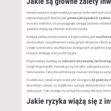
Jakie są główne zalety in
Inwestowanie w kryptowaluty przynosi wiele istotnych korz
najważniejszych atutów jest
potencjał wysokich zysków
wzrosty wartości, co przyciągnęło uwagę zarówno indywidua
zyskami wiążą się również znaczne ryzyka.
Kolejną zaletą inwestowania w kryptowaluty jest
możliwoś
doskonałym uzupełnieniem tradycyjnych aktywów, takich ja
Dzięki szerokiemu wachlarzowi dostępnych projektów kr
różnych strategii oraz profili ryzyka.
Kryptowaluty działają na
zdecentralizowanej technologi
Dzięki kryptografii, transakcje są nie tylko zabezpieczone,
fałszowanie. Taka decentralizacja również zmniejsza wpływ
Dodatkowo, rynek kryptowalut jest dostępny
24 godziny n
dowolnym czasie, co wyjątkowo sprzyja elastyczności i d
rynkowych. Taki dostęp może być kluczowy dla tych, któr
Jakie ryzyka wiążą się z 