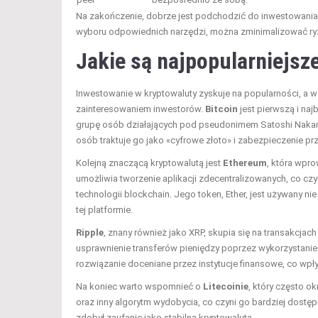
Na zakończenie, dobrze jest podchodzić do inwestowania w 
wyboru odpowiednich narzędzi, można zminimalizować ryzy
Jakie są najpopularniejsz
Inwestowanie w kryptowaluty zyskuje na popularności, a wś
zainteresowaniem inwestorów.
Bitcoin
jest pierwszą i na
grupę osób działających pod pseudonimem Satoshi Nakamo
osób traktuje go jako «cyfrowe złoto» i zabezpieczenie prz
Kolejną znaczącą kryptowalutą jest
Ethereum
, która wpr
umożliwia tworzenie aplikacji zdecentralizowanych, co c
technologii blockchain. Jego token, Ether, jest używany nie
tej platformie.
Ripple
, znany również jako XRP, skupia się na transakc
usprawnienie transferów pieniędzy poprzez wykorzystanie 
rozwiązanie doceniane przez instytucje finansowe, co wpł
Na koniec warto wspomnieć o
Litecoinie
, który często ok
oraz inny algorytm wydobycia, co czyni go bardziej dostęp
zdobył zaufanie jako stabilna kryptowaluta.