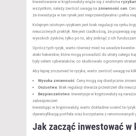
Inwestowanie w kryptowaluty wiąże się z wieloma
ryzyka
wszystkim, należy zwrócić uwagę na
zmienność cen
. Ce
że inwestycja w ten rynek jest nieprzewidywalna i pełna ni
Kolejnym istotnym ryzykiem jest brak regulacji na rynku kr
nieuczciwych praktyk. Nie jest rzadkością, że pojawiają si
wysokich zysków, tylko po to, aby zniknąć z ich funduszam
Oprócz tych ryzyk, warto również mieć na uwadze kwestie
ataki hakerskie, które mogą prowadzić do utraty całego kap
były celem cyberataków, co skutkowało ogromnymi strata
Aby lepiej zrozumieć te ryzyka, warto zwrócić uwagę na k
Wysoka zmienność
: Ceny mogą się drastycznie zmien
Oszustwa
: Brak regulacji stwarza przestrzeń dla nieuc
Bezpieczeństwo
: Inwestycje w kryptowaluty są naraż
zabezpieczeń.
Inwestując w kryptowaluty, warto dokładnie ocenić te ryzy
dywersyfikację portfela oraz korzystanie z renomowanych 
Jak zacząć inwestować w 