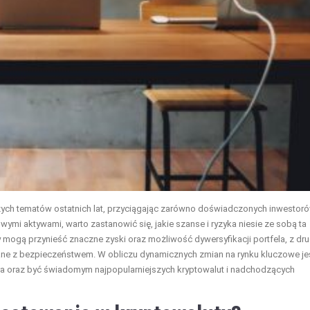
szych tematów ostatnich lat, przyciągając zarówno doświadczonych inwestoró
wymi aktywami, warto zastanowić się, jakie szanse i ryzyka niesie ze sobą ta
ty mogą przynieść znaczne zyski oraz możliwość dywersyfikacji portfela, z dru
ane z bezpieczeństwem. W obliczu dynamicznych zmian na rynku kluczowe jes
a oraz być świadomym najpopularniejszych kryptowalut i nadchodzących