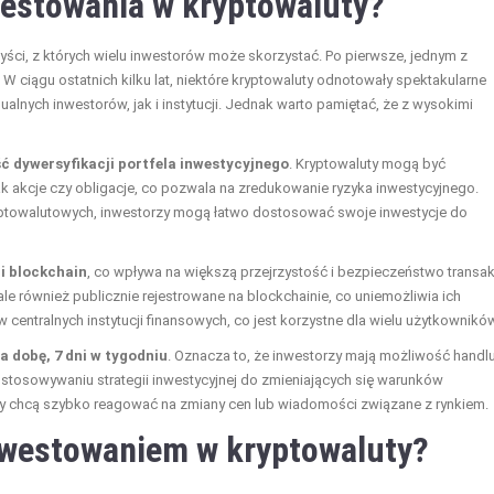
westowania w kryptowaluty?
yści, z których wielu inwestorów może skorzystać. Po pierwsze, jednym z
. W ciągu ostatnich kilku lat, niektóre kryptowaluty odnotowały spektakularne
lnych inwestorów, jak i instytucji. Jednak warto pamiętać, że z wysokimi
ć dywersyfikacji portfela inwestycyjnego
. Kryptowaluty mogą być
k akcje czy obligacje, co pozwala na zredukowanie ryzyka inwestycyjnego.
yptowalutowych, inwestorzy mogą łatwo dostosować swoje inwestycje do
i blockchain
, co wpływa na większą przejrzystość i bezpieczeństwo transakc
 ale również publicznie rejestrowane na blockchainie, co uniemożliwia ich
 centralnych instytucji finansowych, co jest korzystne dla wielu użytkownikó
a dobę, 7 dni w tygodniu
. Oznacza to, że inwestorzy mają możliwość handl
ostosowywaniu strategii inwestycyjnej do zmieniających się warunków
zy chcą szybko reagować na zmiany cen lub wiadomości związane z rynkiem.
inwestowaniem w kryptowaluty?