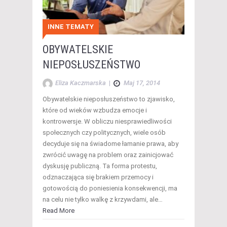
INNE TEMATY
OBYWATELSKIE
NIEPOSŁUSZEŃSTWO
Eliza Kaczmarska
|
Maj 17, 2014
Obywatelskie nieposłuszeństwo to zjawisko,
które od wieków wzbudza emocje i
kontrowersje. W obliczu niesprawiedliwości
społecznych czy politycznych, wiele osób
decyduje się na świadome łamanie prawa, aby
zwrócić uwagę na problem oraz zainicjować
dyskusję publiczną. Ta forma protestu,
odznaczająca się brakiem przemocy i
gotowością do poniesienia konsekwencji, ma
na celu nie tylko walkę z krzywdami, ale…
Read More