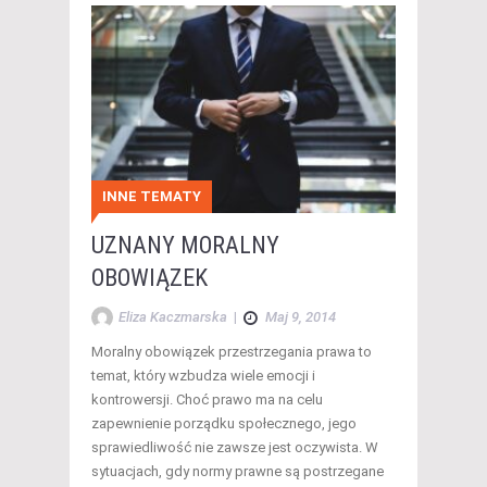
INNE TEMATY
UZNANY MORALNY
OBOWIĄZEK
Eliza Kaczmarska
|
Maj 9, 2014
Moralny obowiązek przestrzegania prawa to
temat, który wzbudza wiele emocji i
kontrowersji. Choć prawo ma na celu
zapewnienie porządku społecznego, jego
sprawiedliwość nie zawsze jest oczywista. W
sytuacjach, gdy normy prawne są postrzegane