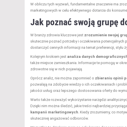
W obliczu tych wyzwań, fundamentalne znaczenie ma zrozu
marketingowych w celu efektywnego dotarcia do konsument
Jak poznać swoją grupę d
W branży zdrowia kluczowe jest
zrozumienie swojej gru
skutecznie poznać potrzeby i oczekiwania potencjalnych
dostarczyć cennych informacji na temat preferencji, styl
Kolejnym krokiem jest
analiza danych demograficznyc
także miejsce zamieszkania. Informacje te pomogą w okreś
zdrowotne się w nich pojawiają.
Oprócz analiz, nie można zapomnieć o
zbieraniu opinii 
pozwalają na zdobycie wiedzy o ich oczekiwaniach i pro
jakości usług oraz lepszego dostosowania oferty do wyma
Warto także rozważyć wykorzystanie narzędzi analityczny
Dzięki nim można śledzić, jakie treści najbardziej przyc
kampanii marketingowych
. Kiedy zrozumiemy, co motyw
skuteczniej angażować odbiorców.