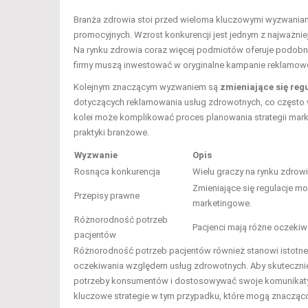
Branża zdrowia stoi przed wieloma kluczowymi wyzwania
promocyjnych. Wzrost konkurencji jest jednym z najważniej
Na rynku zdrowia coraz więcej podmiotów oferuje podobne u
firmy muszą inwestować w oryginalne kampanie reklamowe 
Kolejnym znaczącym wyzwaniem są
zmieniające się reg
dotyczących reklamowania usług zdrowotnych, co często w
kolei może komplikować proces planowania strategii mark
praktyki branżowe.
Wyzwanie
Opis
Rosnąca konkurencja
Wielu graczy na rynku zdrowi
Zmieniające się regulacje mo
Przepisy prawne
marketingowe.
Różnorodność potrzeb
Pacjenci mają różne oczekiw
pacjentów
Różnorodność potrzeb pacjentów również stanowi istotn
oczekiwania względem usług zdrowotnych. Aby skutecznie
potrzeby konsumentów i dostosowywać swoje komunikaty or
kluczowe strategie w tym przypadku, które mogą znacząco 