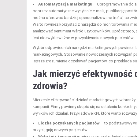
Automatyzacja marketingu
– Oprogramowanie do au
poprzez automatyczne wysyłanie e-maili, publikację post
można oferować bardziej spersonalizowane treści, co zw
Warto również korzystać z narzędzi do monitorowania me
analizować sentiment wśród użytkowników. Oprócz tego
jest niezwykle ważne w pozyskiwaniu nowych pacjentów.
Wybór odpowiednich narzędzi marketingowych powinien by
marketingowych. Stosowanie nowoczesnych rozwiązań pozw
lepsze zrozumienie oczekiwań pacjentów, co przekłada się
Jak mierzyć efektywność 
zdrowia?
Mierzenie efektywności działań marketingowych w branży 
kampanii. Firmy powinny skupić się na ustaleniu konkretn
wyników ich działań. Przykładowe KPI, które warto rozważyć
Liczba pozyskanych pacjentów
– to podstawowy wsk
przyciągają nowych pacjentów.
Wskaźnik konwersji
– mierzy procent odwiedzających 