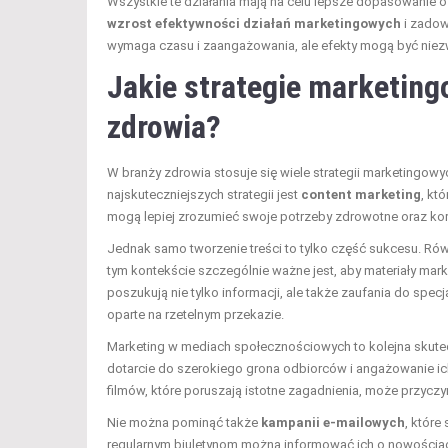
Wszystkie te działania mają na celu lepsze dopasowanie of
wzrost efektywności działań marketingowych
i zadow
wymaga czasu i zaangażowania, ale efekty mogą być niezw
Jakie strategie marketing
zdrowia?
W branży zdrowia stosuje się wiele strategii marketingow
najskuteczniejszych strategii jest
content marketing
, kt
mogą lepiej zrozumieć swoje potrzeby zdrowotne oraz korzy
Jednak samo tworzenie treści to tylko część sukcesu. Ró
tym kontekście szczególnie ważne jest, aby materiały ma
poszukują nie tylko informacji, ale także zaufania do spe
oparte na rzetelnym przekazie.
Marketing w mediach społecznościowych to kolejna skutecz
dotarcie do szerokiego grona odbiorców i angażowanie ic
filmów, które poruszają istotne zagadnienia, może przycz
Nie można pominąć także
kampanii e-mailowych
, które
regularnym biuletynom można informować ich o nowościa