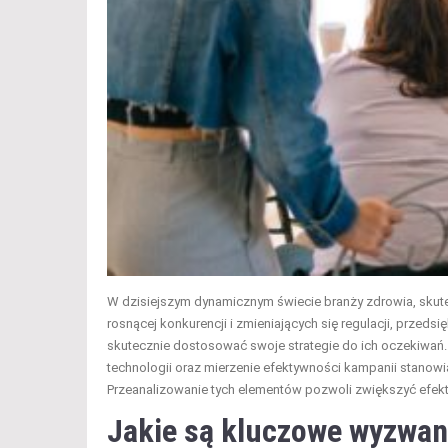
W dzisiejszym dynamicznym świecie branży zdrowia, skutec
rosnącej konkurencji i zmieniających się regulacji, przeds
skutecznie dostosować swoje strategie do ich oczekiwań.
technologii oraz mierzenie efektywności kampanii stanow
Przeanalizowanie tych elementów pozwoli zwiększyć efekt
Jakie są kluczowe wyzwan