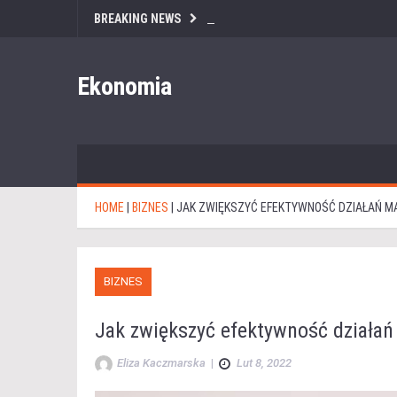
BREAKING NEWS
Ekonomia
HOME
|
BIZNES
|
JAK ZWIĘKSZYĆ EFEKTYWNOŚĆ DZIAŁAŃ 
BIZNES
Jak zwiększyć efektywność działa
Eliza Kaczmarska
|
Lut 8, 2022