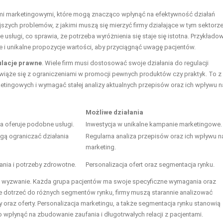
mi marketingowymi, które mogą znacząco wpłynąć na efektywność działań
szych problemów, z jakimi muszą się mierzyć firmy działające w tym sektorze
sługi, co sprawia, że potrzeba wyróżnienia się staje się istotna. Przykłado
i unikalne propozycje wartości, aby przyciągnąć uwagę pacjentów.
ulacje prawne
. Wiele firm musi dostosować swoje działania do regulacji
iąże się z ograniczeniami w promocji pewnych produktów czy praktyk. To z
etingowych i wymagać stałej analizy aktualnych przepisów oraz ich wpływu n
Możliwe działania
a oferuje podobne usługi.
Inwestycja w unikalne kampanie marketingowe.
gą ograniczać działania
Regularna analiza przepisów oraz ich wpływu n
marketing.
ania i potrzeby zdrowotne.
Personalizacja ofert oraz segmentacja rynku.
e wyzwanie. Każda grupa pacjentów ma swoje specyficzne wymagania oraz
 dotrzeć do różnych segmentów rynku, firmy muszą starannie analizować
az oferty. Personalizacja marketingu, a także segmentacja rynku stanowią
wpłynąć na zbudowanie zaufania i długotrwałych relacji z pacjentami.