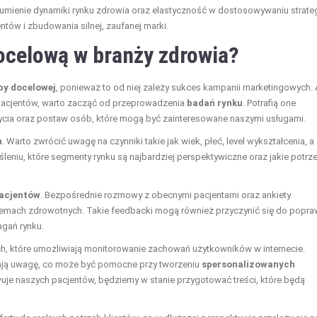
mienie dynamiki rynku zdrowia oraz elastyczność w dostosowywaniu strateg
ów i zbudowania silnej, zaufanej marki.
ocelową w branży zdrowia?
py docelowej
, ponieważ to od niej zależy sukces kampanii marketingowych.
 pacjentów, warto zacząć od przeprowadzenia
badań rynku
. Potrafią one
u życia oraz postaw osób, które mogą być zainteresowane naszymi usługami.
h
. Warto zwrócić uwagę na czynniki takie jak wiek, płeć, level wykształcenia, a
leniu, które segmenty rynku są najbardziej perspektywiczne oraz jakie potrz
pacjentów
. Bezpośrednie rozmowy z obecnymi pacjentami oraz ankiety
blemach zdrowotnych. Takie feedbacki mogą również przyczynić się do popra
gań rynku.
ch, które umożliwiają monitorowanie zachowań użytkowników w internecie.
iągają uwagę, co może być pomocne przy tworzeniu
spersonalizowanych
uje naszych pacjentów, będziemy w stanie przygotować treści, które będą