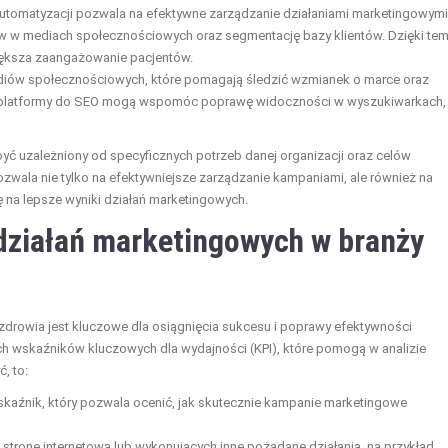
tomatyzacji pozwala na efektywne zarządzanie działaniami marketingowymi
ów w mediach społecznościowych oraz segmentację bazy klientów. Dzięki te
iększa zaangażowanie pacjentów.
diów społecznościowych, które pomagają śledzić wzmianek o marce oraz
, platformy do SEO mogą wspomóc poprawę widoczności w wyszukiwarkach,
ć uzależniony od specyficznych potrzeb danej organizacji oraz celów
ala nie tylko na efektywniejsze zarządzanie kampaniami, ale również na
 na lepsze wyniki działań marketingowych.
działań marketingowych w branży
zdrowia jest kluczowe dla osiągnięcia sukcesu i poprawy efektywności
ych wskaźników kluczowych dla wydajności (KPI), które pomogą w analizie
, to:
aźnik, który pozwala ocenić, jak skutecznie kampanie marketingowe
stronę internetową lub wykonujących inne pożądane działania, na przykład