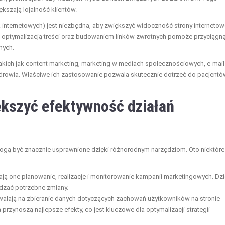
ększają lojalność klientów.
internetowych) jest niezbędna, aby zwiększyć widoczność strony internetow
 optymalizacją treści oraz budowaniem linków zwrotnych pomoże przyciągn
nych.
kich jak content marketing, marketing w mediach społecznościowych, e-mail
zdrowia. Właściwe ich zastosowanie pozwala skutecznie dotrzeć do pacjentów
ększyć efektywność działań
gą być znacznie usprawnione dzięki różnorodnym narzędziom. Oto niektóre
ją one planowanie, realizację i monitorowanie kampanii marketingowych. Dzi
dzać potrzebne zmiany.
walają na zbieranie danych dotyczących zachowań użytkowników na stronie
 przynoszą najlepsze efekty, co jest kluczowe dla optymalizacji strategii