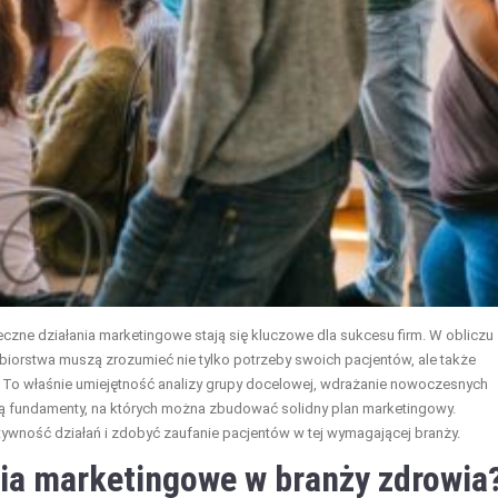
zne działania marketingowe stają się kluczowe dla sukcesu firm. W obliczu
iębiorstwa muszą zrozumieć nie tylko potrzeby swoich pacjentów, ale także
 To właśnie umiejętność analizy grupy docelowej, wdrażanie nowoczesnych
ią fundamenty, na których można zbudować solidny plan marketingowy.
ywność działań i zdobyć zaufanie pacjentów w tej wymagającej branży.
ia marketingowe w branży zdrowia