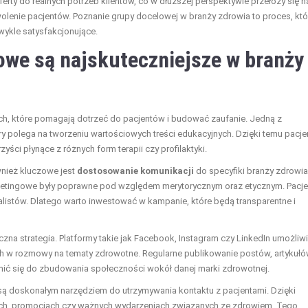
erty do realnych potrzeb klientów, co w dłuższej perspektywie przełoży się n
olenie pacjentów. Poznanie grupy docelowej w branży zdrowia to proces, któ
ykle satysfakcjonujące.
owe są najskuteczniejsze w branży
ych, które pomagają dotrzeć do pacjentów i budować zaufanie. Jedną z
óry polega na tworzeniu wartościowych treści edukacyjnych. Dzięki temu pacje
ści płynące z różnych form terapii czy profilaktyki.
wnież kluczowe jest
dostosowanie komunikacji
do specyfiki branży zdrowia
rketingowe były poprawne pod względem merytorycznym oraz etycznym. Pacje
cjalistów. Dlatego warto inwestować w kampanie, które będą transparentne i
na strategia. Platformy takie jak Facebook, Instagram czy LinkedIn umożliwi
h w rozmowy na tematy zdrowotne. Regularne publikowanie postów, artykułó
ynić się do zbudowania społeczności wokół danej marki zdrowotnej.
 są doskonałym narzędziem do utrzymywania kontaktu z pacjentami. Dzięki
ch, promocjach czy ważnych wydarzeniach związanych ze zdrowiem. Tego