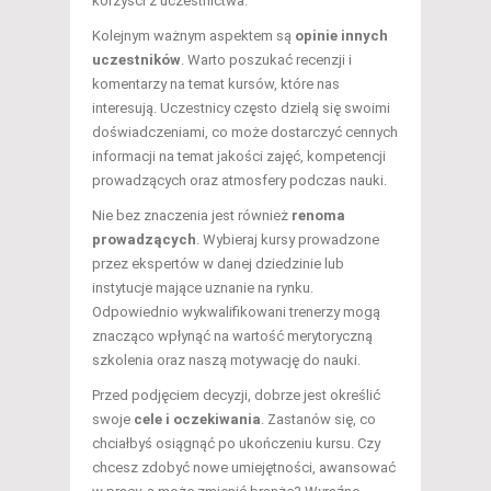
korzyści z uczestnictwa.
Kolejnym ważnym aspektem są
opinie innych
uczestników
. Warto poszukać recenzji i
komentarzy na temat kursów, które nas
interesują. Uczestnicy często dzielą się swoimi
doświadczeniami, co może dostarczyć cennych
informacji na temat jakości zajęć, kompetencji
prowadzących oraz atmosfery podczas nauki.
Nie bez znaczenia jest również
renoma
prowadzących
. Wybieraj kursy prowadzone
przez ekspertów w danej dziedzinie lub
instytucje mające uznanie na rynku.
Odpowiednio wykwalifikowani trenerzy mogą
znacząco wpłynąć na wartość merytoryczną
szkolenia oraz naszą motywację do nauki.
Przed podjęciem decyzji, dobrze jest określić
swoje
cele i oczekiwania
. Zastanów się, co
chciałbyś osiągnąć po ukończeniu kursu. Czy
chcesz zdobyć nowe umiejętności, awansować