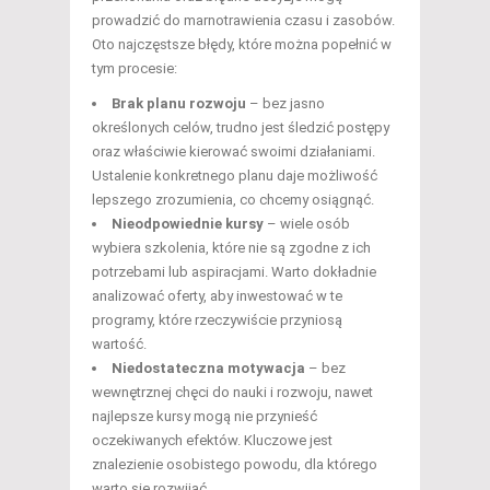
prowadzić do marnotrawienia czasu i zasobów.
Oto najczęstsze błędy, które można popełnić w
tym procesie:
Brak planu rozwoju
– bez jasno
określonych celów, trudno jest śledzić postępy
oraz właściwie kierować swoimi działaniami.
Ustalenie konkretnego planu daje możliwość
lepszego zrozumienia, co chcemy osiągnąć.
Nieodpowiednie kursy
– wiele osób
wybiera szkolenia, które nie są zgodne z ich
potrzebami lub aspiracjami. Warto dokładnie
analizować oferty, aby inwestować w te
programy, które rzeczywiście przyniosą
wartość.
Niedostateczna motywacja
– bez
wewnętrznej chęci do nauki i rozwoju, nawet
najlepsze kursy mogą nie przynieść
oczekiwanych efektów. Kluczowe jest
znalezienie osobistego powodu, dla którego
warto się rozwijać.