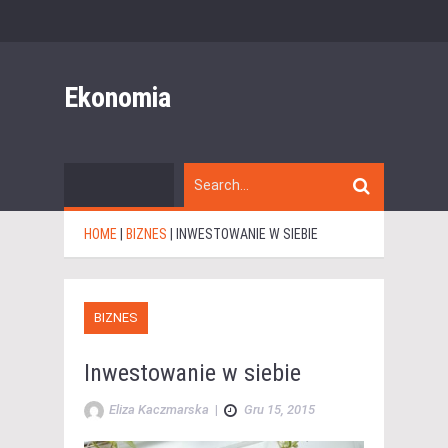
Ekonomia
HOME
|
BIZNES
|
INWESTOWANIE W SIEBIE
BIZNES
Inwestowanie w siebie
Eliza Kaczmarska
|
Gru 15, 2015