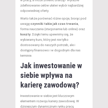
w pracy, a może zmienić branżę? Wyraźne
zdefiniowanie celów ułatwi wybór najbardziej
odpowiedniej oferty.
Warto także porównać różne opcje, biorąc pod
uwagę
czynniki takie jak czas trwania
,
forma nauczania (stacjonarnie lub online) oraz
koszty
. Dzięki temu upewnimy się, że
wybieramy kurs, który jest nie tylko
dostosowany do naszych potrzeb, ale i
dostępny finansowo i w dogodnym dla nas
terminie.
Jak inwestowanie w
siebie wpływa na
karierę zawodową?
Inwestowanie w siebie jest kluczowym
elementem rozwoju kariery zawodowej. W
dzisiejszym dynamicznym rynku pracy,