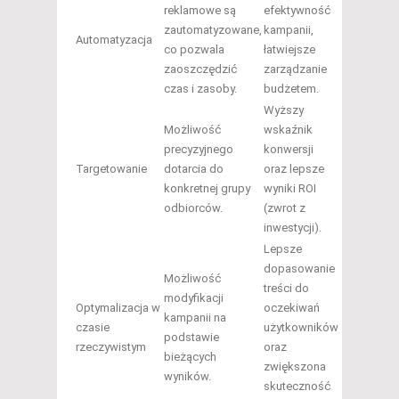
reklamowe są
efektywność
zautomatyzowane,
kampanii,
Automatyzacja
co pozwala
łatwiejsze
zaoszczędzić
zarządzanie
czas i zasoby.
budżetem.
Wyższy
Możliwość
wskaźnik
precyzyjnego
konwersji
Targetowanie
dotarcia do
oraz lepsze
konkretnej grupy
wyniki ROI
odbiorców.
(zwrot z
inwestycji).
Lepsze
dopasowanie
Możliwość
treści do
modyfikacji
Optymalizacja w
oczekiwań
kampanii na
czasie
użytkowników
podstawie
rzeczywistym
oraz
bieżących
zwiększona
wyników.
skuteczność