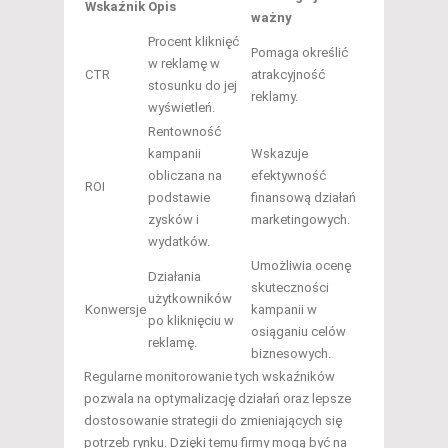
Wskaźnik
Opis
ważny
Procent kliknięć
Pomaga określić
w reklamę w
CTR
atrakcyjność
stosunku do jej
reklamy.
wyświetleń.
Rentowność
kampanii
Wskazuje
obliczana na
efektywność
ROI
podstawie
finansową działań
zysków i
marketingowych.
wydatków.
Umożliwia ocenę
Działania
skuteczności
użytkowników
Konwersje
kampanii w
po kliknięciu w
osiąganiu celów
reklamę.
biznesowych.
Regularne monitorowanie tych wskaźników
pozwala na optymalizację działań oraz lepsze
dostosowanie strategii do zmieniających się
potrzeb rynku. Dzięki temu firmy mogą być na