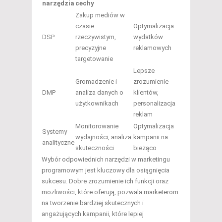
narzędzia
cechy
Zakup mediów w
czasie
Optymalizacja
DSP
rzeczywistym,
wydatków
precyzyjne
reklamowych
targetowanie
Lepsze
Gromadzenie i
zrozumienie
DMP
analiza danych o
klientów,
użytkownikach
personalizacja
reklam
Monitorowanie
Optymalizacja
Systemy
wydajności, analiza
kampanii na
analityczne
skuteczności
bieżąco
Wybór odpowiednich narzędzi w marketingu
programowym jest kluczowy dla osiągnięcia
sukcesu. Dobre zrozumienie ich funkcji oraz
możliwości, które oferują, pozwala marketerom
na tworzenie bardziej skutecznych i
angażujących kampanii, które lepiej