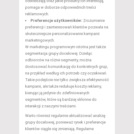
odwiedzają oraz jakie produkty ich interesują,
pomaga w doborze odpowiednich treści
reklamowych.
Preferencje użytkowników:
Zrozumienie
preferencji i zainteresowań klientów pozwala na
skuteczniejsze personalizowanie kampanii
marketingowych.
W marketingu programowym istotna jest także
segmentacja grupy docelowej. Dzieląc
odbiorców na różne segmenty, można
dostosować komunikację do konkretnych grup,
na przykład według ich potrzeb czy oczekiwań.
Takie podejście nie tylko zwiększa efektywność
kampanii, ale także redukuje koszty reklamy,
kierując ją jedynie do zdefiniowanych
segmentów, które są bardziej skłonne do
interakcji z naszymi treściami.
Warto również regularnie aktualizować analizę
grupy docelowej, ponieważ rynek i preferencje
klientów ciągle się zmieniają. Regularne