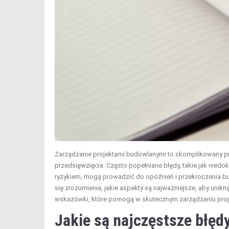
Zarządzanie projektami budowlanymi to skomplikowany pr
przedsięwzięcia. Często popełniane błędy, takie jak nied
ryzykiem, mogą prowadzić do opóźnień i przekroczenia bud
się zrozumienie, jakie aspekty są najważniejsze, aby uni
wskazówki, które pomogą w skutecznym zarządzaniu proj
Jakie są najczęstsze błęd