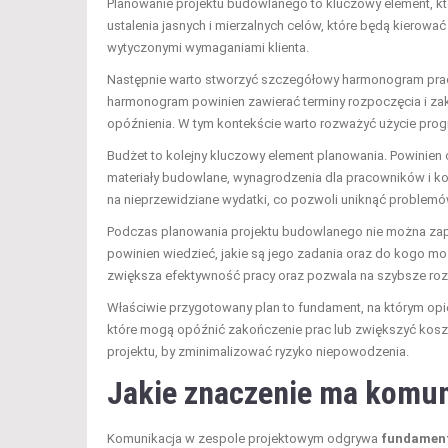
Planowanie projektu budowlanego to kluczowy element, kt
ustalenia jasnych i mierzalnych celów, które będą kierować
wytyczonymi wymaganiami klienta.
Następnie warto stworzyć szczegółowy harmonogram pracy, 
harmonogram powinien zawierać terminy rozpoczęcia i z
opóźnienia. W tym kontekście warto rozważyć użycie prog
Budżet to kolejny kluczowy element planowania. Powinien o
materiały budowlane, wynagrodzenia dla pracowników i ko
na nieprzewidziane wydatki, co pozwoli uniknąć problemów 
Podczas planowania projektu budowlanego nie można zapo
powinien wiedzieć, jakie są jego zadania oraz do kogo m
zwiększa efektywność pracy oraz pozwala na szybsze ro
Właściwie przygotowany plan to fundament, na którym opier
które mogą opóźnić zakończenie prac lub zwiększyć kosz
projektu, by zminimalizować ryzyko niepowodzenia.
Jakie znaczenie ma komun
Komunikacja w zespole projektowym odgrywa
fundament