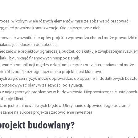
roces, w którym wiele różnych elementów musi ze sobą współpracować.
ogą mieć poważne konsekwencje. Oto najczęstsze z nich:
anowanie wszystkich etapów projektu wprowadza chaos i może prowadzić d
iałania jest kluczem do sukcesu.
nedżerowie projektów ograniczają budżet, co skutkuje zwiększonym ryzykie
tki, by uniknąć finansowych niespodzianek.
 otwartej komunikacji między członkami zespołu oraz interesariuszami może
e ról i zadań każdego uczestnika projektu jest kluczowe.
nych zagrożeń i ryzyk może doprowadzić do opóźnień i dodatkowych kosztó
 dostosowywać plany w zależności od sytuacji.
 z najczęstszych problemów w budownictwie. Nieprzestrzeganie ustalonych
fakcję klienta.
czne jest eliminowanie tych błędów. Utrzymanie odpowiedniego poziomu
 szanse na sukces projektu i zadowolenie inwestora.
projekt budowlany?