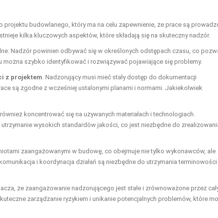
 projektu budowlanego, który ma na celu zapewnienie, że prace są prowad
tnieje kilka kluczowych aspektów, które składają się na skuteczny nadzór.
ne. Nadzór powinien odbywać się w określonych odstępach czasu, co pozw
mu można szybko identyfikować i rozwiązywać pojawiające się problemy.
i z projektem
. Nadzorujący musi mieć stały dostęp do dokumentacji
ace są zgodne z wcześniej ustalonymi planami i normami. Jakiekolwiek
również koncentrować się na używanych materiałach i technologiach.
rzymanie wysokich standardów jakości, co jest niezbędne do zrealizowani
iotami zaangażowanymi w budowę, co obejmuje nie tylko wykonawców, ale
komunikacja i koordynacja działań są niezbędne do utrzymania terminowości 
acza, że zaangażowanie nadzorującego jest stałe i zrównoważone przez cał
a skuteczne zarządzanie ryzykiem i unikanie potencjalnych problemów, które m