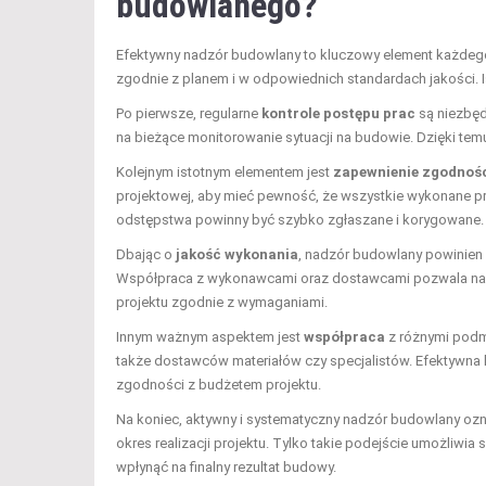
budowlanego?
Efektywny nadzór budowlany to kluczowy element każdego
zgodnie z planem i w odpowiednich standardach jakości. Is
Po pierwsze, regularne
kontrole postępu prac
są niezbęd
na bieżące monitorowanie sytuacji na budowie. Dzięki te
Kolejnym istotnym elementem jest
zapewnienie zgodnośc
projektowej, aby mieć pewność, że wszystkie wykonane pr
odstępstwa powinny być szybko zgłaszane i korygowane.
Dbając o
jakość wykonania
, nadzór budowlany powinien 
Współpraca z wykonawcami oraz dostawcami pozwala na ut
projektu zgodnie z wymaganiami.
Innym ważnym aspektem jest
współpraca
z różnymi podm
także dostawców materiałów czy specjalistów. Efektywna 
zgodności z budżetem projektu.
Na koniec, aktywny i systematyczny nadzór budowlany ozn
okres realizacji projektu. Tylko takie podejście umożliwi
wpłynąć na finalny rezultat budowy.