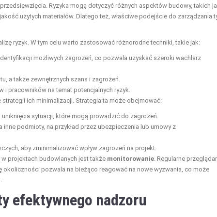
ę przedsięwzięcia. Ryzyka mogą dotyczyć różnych aspektów budowy, takich j
ość użytych materiałów. Dlatego też, właściwe podejście do zarządzania t
zę ryzyk. W tym celu warto zastosować różnorodne techniki, takie jak:
entyfikacji możliwych zagrożeń, co pozwala uzyskać szeroki wachlarz
tu, a także zewnętrznych szans i zagrożeń.
ów i pracowników na temat potencjalnych ryzyk.
strategii ich minimalizacji. Strategia ta może obejmować:
 uniknięcia sytuacji, które mogą prowadzić do zagrożeń.
a inne podmioty, na przykład przez ubezpieczenia lub umowy z
zych, aby zminimalizować wpływ zagrożeń na projekt.
w projektach budowlanych jest także
monitorowanie
. Regularne przegląda
ię okoliczności pozwala na bieżąco reagować na nowe wyzwania, co może
.
ty efektywnego nadzoru