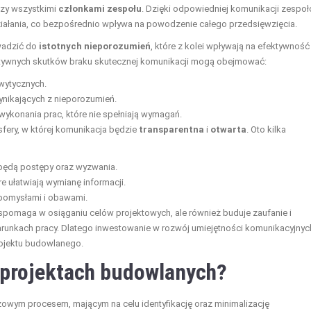
dzy wszystkimi
członkami zespołu
. Dzięki odpowiedniej komunikacji zespoł
ałania, co bezpośrednio wpływa na powodzenie całego przedsięwzięcia.
wadzić do
istotnych nieporozumień
, które z kolei wpływają na efektywność
egatywnych skutków braku skutecznej komunikacji mogą obejmować:
wytycznych.
ynikających z nieporozumień.
konania prac, które nie spełniają wymagań.
fery, w której komunikacja będzie
transparentna
i
otwarta
. Oto kilka
będą postępy oraz wyzwania.
e ułatwiają wymianę informacji.
 pomysłami i obawami.
spomaga w osiąganiu celów projektowych, ale również buduje zaufanie i
arunkach pracy. Dlatego inwestowanie w rozwój umiejętności komunikacyjnyc
rojektu budowlanego.
 projektach budowlanych?
zowym procesem, mającym na celu identyfikację oraz minimalizację