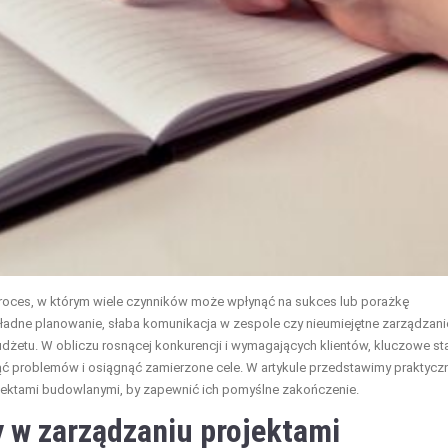
oces, w którym wiele czynników może wpłynąć na sukces lub porażkę
okładne planowanie, słaba komunikacja w zespole czy nieumiejętne zarządzani
żetu. W obliczu rosnącej konkurencji i wymagających klientów, kluczowe st
knąć problemów i osiągnąć zamierzone cele. W artykule przedstawimy praktycz
ektami budowlanymi, by zapewnić ich pomyślne zakończenie.
y w zarządzaniu projektami