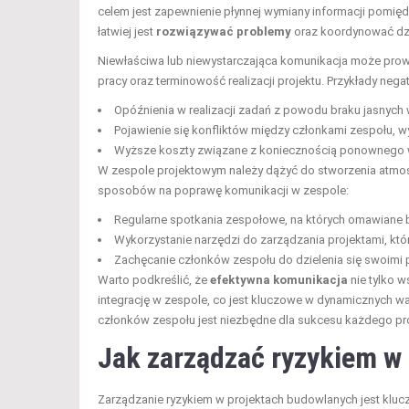
celem jest zapewnienie płynnej wymiany informacji pomię
łatwiej jest
rozwiązywać problemy
oraz koordynować dzi
Niewłaściwa lub niewystarczająca komunikacja może pro
pracy oraz terminowość realizacji projektu. Przykłady n
Opóźnienia w realizacji zadań z powodu braku jasnych 
Pojawienie się konfliktów między członkami zespołu, w
Wyższe koszty związane z koniecznością ponownego wy
W zespole projektowym należy dążyć do stworzenia atmos
sposobów na poprawę komunikacji w zespole:
Regularne spotkania zespołowe, na których omawiane 
Wykorzystanie narzędzi do zarządzania projektami, któr
Zachęcanie członków zespołu do dzielenia się swoimi
Warto podkreślić, że
efektywna komunikacja
nie tylko w
integrację w zespole, co jest kluczowe w dynamicznych w
członków zespołu jest niezbędne dla sukcesu każdego p
Jak zarządzać ryzykiem w
Zarządzanie ryzykiem w projektach budowlanych jest kluc