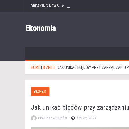
BREAKING NEWS
Ekonomia
HOME
|
BIZNES
|
JAK UNIKAĆ BŁĘDÓW PRZY ZARZĄDZANIU 
BIZNES
Jak unikać błędów przy zarządzani
Eliza Kaczmarska
|
Lip 29, 2021