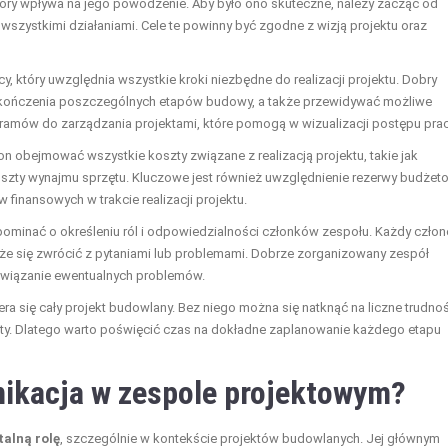
óry wpływa na jego powodzenie. Aby było ono skuteczne, należy zacząć od
 wszystkimi działaniami. Cele te powinny być zgodne z wizją projektu oraz
który uwzględnia wszystkie kroki niezbędne do realizacji projektu. Dobry
akończenia poszczególnych etapów budowy, a także przewidywać możliwe
ramów do zarządzania projektami, które pomogą w wizualizacji postępu prac
n obejmować wszystkie koszty związane z realizacją projektu, takie jak
szty wynajmu sprzętu. Kluczowe jest również uwzględnienie rezerwy budżet
finansowych w trakcie realizacji projektu.
minać o określeniu ról i odpowiedzialności członków zespołu. Każdy człon
oże się zwrócić z pytaniami lub problemami. Dobrze zorganizowany zespół
związanie ewentualnych problemów.
a się cały projekt budowlany. Bez niego można się natknąć na liczne trudnoś
ty. Dlatego warto poświęcić czas na dokładne zaplanowanie każdego etapu
ikacja w zespole projektowym?
alną rolę
, szczególnie w kontekście projektów budowlanych. Jej głównym