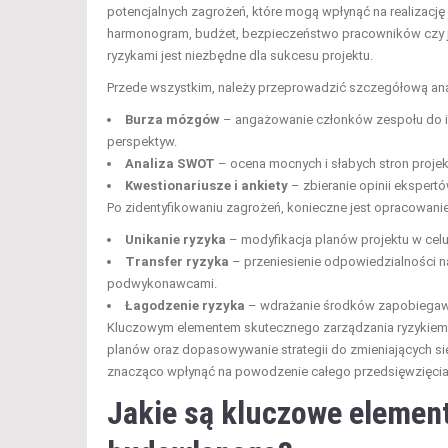
potencjalnych zagrożeń, które mogą wpłynąć na realizacj
harmonogram, budżet, bezpieczeństwo pracowników czy jak
ryzykami jest niezbędne dla sukcesu projektu.
Przede wszystkim, należy przeprowadzić szczegółową anali
Burza mózgów
– angażowanie członków zespołu do id
perspektyw.
Analiza SWOT
– ocena mocnych i słabych stron projek
Kwestionariusze i ankiety
– zbieranie opinii ekspert
Po zidentyfikowaniu zagrożeń, konieczne jest opracowanie 
Unikanie ryzyka
– modyfikacja planów projektu w celu
Transfer ryzyka
– przeniesienie odpowiedzialności n
podwykonawcami.
Łagodzenie ryzyka
– wdrażanie środków zapobiegawc
Kluczowym elementem skutecznego zarządzania ryzykiem 
planów oraz dopasowywanie strategii do zmieniających s
znacząco wpłynąć na powodzenie całego przedsięwzięcia
Jakie są kluczowe elemen