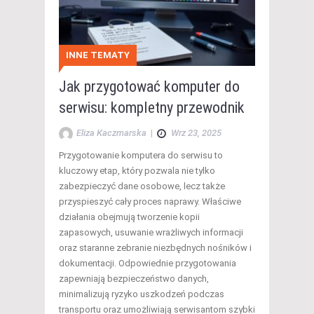
INNE TEMATY
Jak przygotować komputer do
serwisu: kompletny przewodnik
Eliza Kaczmarska
|
Wrz 23, 2025
Przygotowanie komputera do serwisu to
kluczowy etap, który pozwala nie tylko
zabezpieczyć dane osobowe, lecz także
przyspieszyć cały proces naprawy. Właściwe
działania obejmują tworzenie kopii
zapasowych, usuwanie wrażliwych informacji
oraz staranne zebranie niezbędnych nośników i
dokumentacji. Odpowiednie przygotowania
zapewniają bezpieczeństwo danych,
minimalizują ryzyko uszkodzeń podczas
transportu oraz umożliwiają serwisantom szybki