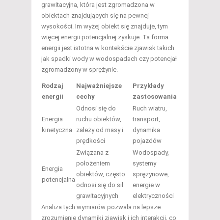
grawitacyjna, która jest zgromadzona w
obiektach znajdujących się na pewnej
wysokości. Im wyżej obiekt się znajduje, tym
więcej energii potencjalnej zyskuje. Ta forma
energii jest istotna w kontekście zjawisk takich
jak spadki wody w wodospadach czy potencjał
zgromadzony w sprężynie.
Rodzaj
Najważniejsze
Przykłady
energii
cechy
zastosowania
Odnosi się do
Ruch wiatru,
Energia
ruchu obiektów,
transport,
kinetyczna
zależy od masy i
dynamika
prędkości
pojazdów
Związana z
Wodospady,
położeniem
systemy
Energia
obiektów, często
sprężynowe,
potencjalna
odnosi się do sił
energie w
grawitacyjnych
elektryczności
Analiza tych wymiarów pozwala na lepsze
zrozumienie dynamiki zjawisk i ich interakcji, co