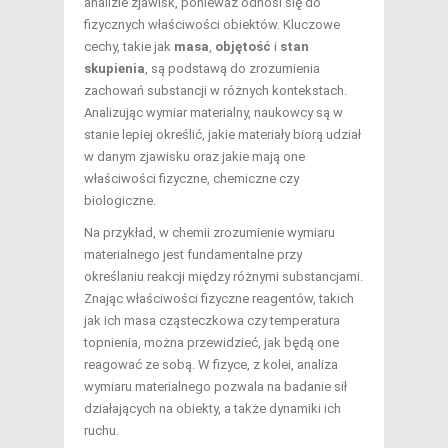
analizie zjawisk, ponieważ odnosi się do
fizycznych właściwości obiektów. Kluczowe
cechy, takie jak
masa
,
objętość
i
stan
skupienia
, są podstawą do zrozumienia
zachowań substancji w różnych kontekstach.
Analizując wymiar materialny, naukowcy są w
stanie lepiej określić, jakie materiały biorą udział
w danym zjawisku oraz jakie mają one
właściwości fizyczne, chemiczne czy
biologiczne.
Na przykład, w chemii zrozumienie wymiaru
materialnego jest fundamentalne przy
określaniu reakcji między różnymi substancjami.
Znając właściwości fizyczne reagentów, takich
jak ich masa cząsteczkowa czy temperatura
topnienia, można przewidzieć, jak będą one
reagować ze sobą. W fizyce, z kolei, analiza
wymiaru materialnego pozwala na badanie sił
działających na obiekty, a także dynamiki ich
ruchu.