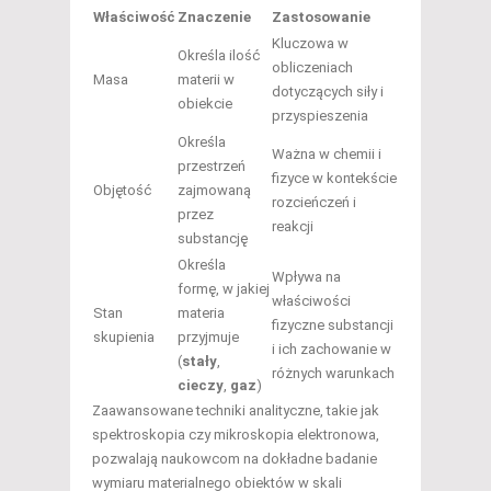
Właściwość
Znaczenie
Zastosowanie
Kluczowa w
Określa ilość
obliczeniach
Masa
materii w
dotyczących siły i
obiekcie
przyspieszenia
Określa
Ważna w chemii i
przestrzeń
fizyce w kontekście
Objętość
zajmowaną
rozcieńczeń i
przez
reakcji
substancję
Określa
Wpływa na
formę, w jakiej
właściwości
Stan
materia
fizyczne substancji
skupienia
przyjmuje
i ich zachowanie w
(
stały
,
różnych warunkach
cieczy
,
gaz
)
Zaawansowane techniki analityczne, takie jak
spektroskopia czy mikroskopia elektronowa,
pozwalają naukowcom na dokładne badanie
wymiaru materialnego obiektów w skali