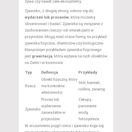
żywe czy nawet całe ekosystemy.
Zjawisko, z drugiej strony, odnosi się do
wydarzeń lub procesów
, które możemy
obserwować i badać. Zjawiska są związane z
zachowaniem rzeczy i ich interakcjami w
przyrodzie. Mogą mieć różne formy, na przykład
zjawiska fizyczne, chemiczne czy biologiczne.
Klasycznym przykładem zjawiska fizycznego
jest
grawitacja
, która wpływa na ruch obiektów
na Ziemi i w kosmosie.
Typ
Definicja
Przykłady
Obiekt fizyczny, który
Stół, kamień,
Rzecz
ma konkretne
roślina, zwierzę
właściwości.
Proces lub
Zakupy,
wydarzenie
parowanie
Zjawisko
zauważalne w
wody,
przyrodzie.
fotosynteza
W zrozumieniu pojęć rzecz i zjawisko kryje się