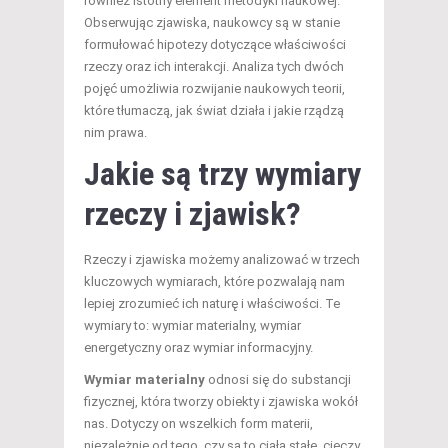
również istotny element metodyki naukowej.
Obserwując zjawiska, naukowcy są w stanie
formułować hipotezy dotyczące właściwości
rzeczy oraz ich interakcji. Analiza tych dwóch
pojęć umożliwia rozwijanie naukowych teorii,
które tłumaczą, jak świat działa i jakie rządzą
nim prawa.
Jakie są trzy wymiary
rzeczy i zjawisk?
Rzeczy i zjawiska możemy analizować w trzech
kluczowych wymiarach, które pozwalają nam
lepiej zrozumieć ich naturę i właściwości. Te
wymiary to: wymiar materialny, wymiar
energetyczny oraz wymiar informacyjny.
Wymiar materialny
odnosi się do substancji
fizycznej, która tworzy obiekty i zjawiska wokół
nas. Dotyczy on wszelkich form materii,
niezależnie od tego, czy są to ciała stałe, cieczy