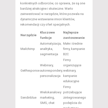
konkretnych odbiorców, co sprawia, że są one
bardziej atrakcyjne i skuteczne. Warto
zainwestować w narzędzie, które pozwala na
dynamiczne wstawianie imion klientów,
rekomendacji czy ofert specjalnych.
Kluczowe
Najlepsze
Narzędzie
funkcje
zastosowanie
Automatyzacja,
Małe i średnie
Mailchimp
analityka,
firmy, kampanie
segmentacja
B2C
Firmy
Webinary,
organizujące
GetResponse
autorespondery,
webinary,
personalizacja
kampanie
edukacyjne
Firmy
Wielokanałowy
potrzebujące
Sendinblue
marketing,
zintegrowanego
SMS, chat
podejścia do