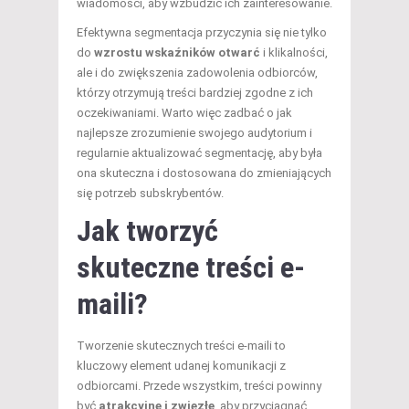
wiadomości, aby wzbudzić ich zainteresowanie.
Efektywna segmentacja przyczynia się nie tylko
do
wzrostu wskaźników otwarć
i klikalności,
ale i do zwiększenia zadowolenia odbiorców,
którzy otrzymują treści bardziej zgodne z ich
oczekiwaniami. Warto więc zadbać o jak
najlepsze zrozumienie swojego audytorium i
regularnie aktualizować segmentację, aby była
ona skuteczna i dostosowana do zmieniających
się potrzeb subskrybentów.
Jak tworzyć
skuteczne treści e-
maili?
Tworzenie skutecznych treści e-maili to
kluczowy element udanej komunikacji z
odbiorcami. Przede wszystkim, treści powinny
być
atrakcyjne i zwięzłe
, aby przyciągnąć