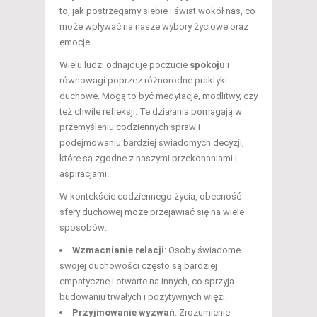
to, jak postrzegamy siebie i świat wokół nas, co
może wpływać na nasze wybory życiowe oraz
emocje.
Wielu ludzi odnajduje poczucie
spokoju
i
równowagi poprzez różnorodne praktyki
duchowe. Mogą to być medytacje, modlitwy, czy
też chwile refleksji. Te działania pomagają w
przemyśleniu codziennych spraw i
podejmowaniu bardziej świadomych decyzji,
które są zgodne z naszymi przekonaniami i
aspiracjami.
W kontekście codziennego życia, obecność
sfery duchowej może przejawiać się na wiele
sposobów:
Wzmacnianie relacji
: Osoby świadome
swojej duchowości często są bardziej
empatyczne i otwarte na innych, co sprzyja
budowaniu trwałych i pozytywnych więzi.
Przyjmowanie wyzwań
: Zrozumienie