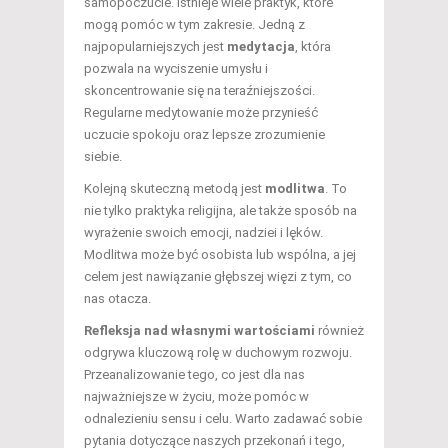
samopoczucie. Istnieje wiele praktyk, które
mogą pomóc w tym zakresie. Jedną z
najpopularniejszych jest
medytacja
, która
pozwala na wyciszenie umysłu i
skoncentrowanie się na teraźniejszości.
Regularne medytowanie może przynieść
uczucie spokoju oraz lepsze zrozumienie
siebie.
Kolejną skuteczną metodą jest
modlitwa
. To
nie tylko praktyka religijna, ale także sposób na
wyrażenie swoich emocji, nadziei i lęków.
Modlitwa może być osobista lub wspólna, a jej
celem jest nawiązanie głębszej więzi z tym, co
nas otacza.
Refleksja nad własnymi wartościami
również
odgrywa kluczową rolę w duchowym rozwoju.
Przeanalizowanie tego, co jest dla nas
najważniejsze w życiu, może pomóc w
odnalezieniu sensu i celu. Warto zadawać sobie
pytania dotyczące naszych przekonań i tego,