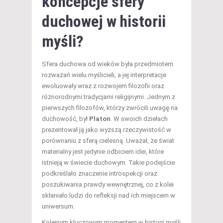
koncepcje sfery
duchowej w historii
myśli?
Sfera duchowa od wieków była przedmiotem
rozważań wielu myślicieli, a jej interpretacje
ewoluowały wraz z rozwojem filozofii oraz
różnorodnymi tradycjami religijnymi. Jednym z
pierwszych filozofów, którzy zwrócili uwagę na
duchowość, był
Platon
. W swoich dziełach
prezentował ją jako wyższą rzeczywistość w
porównaniu z sferą cielesną. Uważał, że świat
materialny jest jedynie odbiciem idei, które
istnieją w świecie duchowym. Takie podejście
podkreślało znaczenie introspekcji oraz
poszukiwania prawdy wewnętrznej, co z kolei
skłaniało ludzi do refleksji nad ich miejscem w
uniwersum.
Kolejnym kluczowym momentem w historii myśli