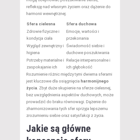
refleksję nad własnym życiem oraz dążenie do
harmonii wewnętrznej.
Sfera cielesna
Sfera duchowa
Zdrowie fizyczne i
Emocje, wartości i
kondycja ciała
przekonania
Wygląd zewnętrzny i
Świadomość siebie i
higiena
duchowe poszukiwania
Potrzeby materialne i
Relacje interpersonalne i
zaspokajanie ich
ich głębokość
Rozumienie różnic między tymi dwiema sferami
jest kluczowe dla osiągnięcia
harmonijnego
życia
. Zbyt duże skupienie na sferze cielesnej,
bez uwzględnienia aspektów duchowych, może
prowadzić do braku równowagi. Dążenie do
zharmonizowania tych sfer sprzyja lepszemu
zrozumieniu siebie oraz satysfakcji z życia.
Jakie są główne