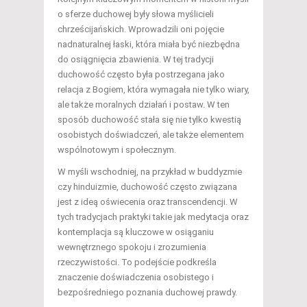
o sferze duchowej były słowa myślicieli
chrześcijańskich. Wprowadzili oni pojęcie
nadnaturalnej łaski, która miała być niezbędna
do osiągnięcia zbawienia. W tej tradycji
duchowość często była postrzegana jako
relacja z Bogiem, która wymagała nie tylko wiary,
ale także moralnych działań i postaw. W ten
sposób duchowość stała się nie tylko kwestią
osobistych doświadczeń, ale także elementem
wspólnotowym i społecznym.
W myśli wschodniej, na przykład w buddyzmie
czy hinduizmie, duchowość często związana
jest z ideą oświecenia oraz transcendencji. W
tych tradycjach praktyki takie jak medytacja oraz
kontemplacja są kluczowe w osiąganiu
wewnętrznego spokoju i zrozumienia
rzeczywistości. To podejście podkreśla
znaczenie doświadczenia osobistego i
bezpośredniego poznania duchowej prawdy.