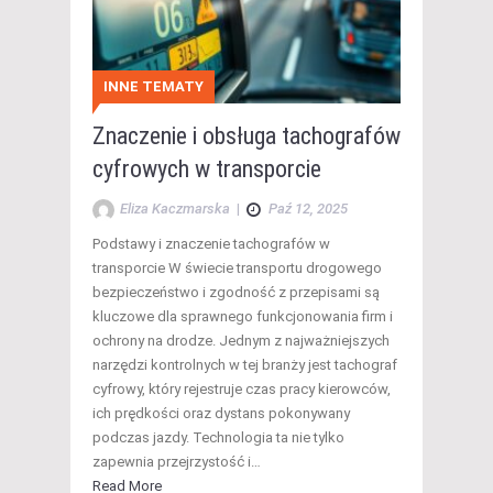
INNE TEMATY
Znaczenie i obsługa tachografów
cyfrowych w transporcie
Eliza Kaczmarska
|
Paź 12, 2025
Podstawy i znaczenie tachografów w
transporcie W świecie transportu drogowego
bezpieczeństwo i zgodność z przepisami są
kluczowe dla sprawnego funkcjonowania firm i
ochrony na drodze. Jednym z najważniejszych
narzędzi kontrolnych w tej branży jest tachograf
cyfrowy, który rejestruje czas pracy kierowców,
ich prędkości oraz dystans pokonywany
podczas jazdy. Technologia ta nie tylko
zapewnia przejrzystość i…
Read More