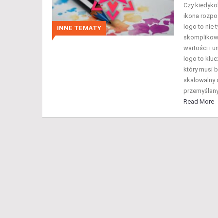
Czy kiedykol
ikona rozpo
logo to nie 
INNE TEMATY
skomplikowa
wartości i 
logo to kluc
który musi b
skalowalny 
przemyślany
Read More