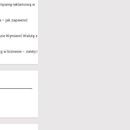
ampanię reklamową w
a – jak zapewnić
zie Wymienić Walutę z
 w biznesie – zalety i