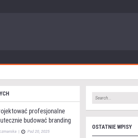
NYCH
rojektować profesjonalne
kutecznie budować branding
OSTATNIE WPISY
aczmarska
|
Paź 20, 2025