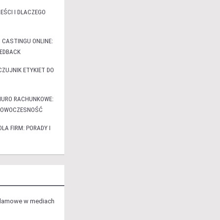
EŚCI I DLACZEGO
 CASTINGU ONLINE:
EEDBACK
ZUJNIK ETYKIET DO
BIURO RACHUNKOWE:
I NOWOCZESNOŚĆ
A FIRM: PORADY I
klamowe w mediach