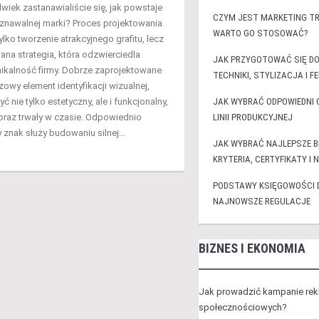
wiek zastanawialiście się, jak powstaje
CZYM JEST MARKETING TR
znawalnej marki? Proces projektowania
WARTO GO STOSOWAĆ?
tylko tworzenie atrakcyjnego grafitu, lecz
na strategia, która odzwierciedla
JAK PRZYGOTOWAĆ SIĘ DO
unikalność firmy. Dobrze zaprojektowane
TECHNIKI, STYLIZACJA I F
zowy element identyfikacji wizualnej,
yć nie tylko estetyczny, ale i funkcjonalny,
JAK WYBRAĆ ODPOWIEDNI C
oraz trwały w czasie. Odpowiednio
LINII PRODUKCYJNEJ
 znak służy budowaniu silnej…
JAK WYBRAĆ NAJLEPSZE 
KRYTERIA, CERTYFIKATY 
PODSTAWY KSIĘGOWOŚCI DL
NAJNOWSZE REGULACJE
BIZNES I EKONOMIA
Jak prowadzić kampanie re
społecznościowych?