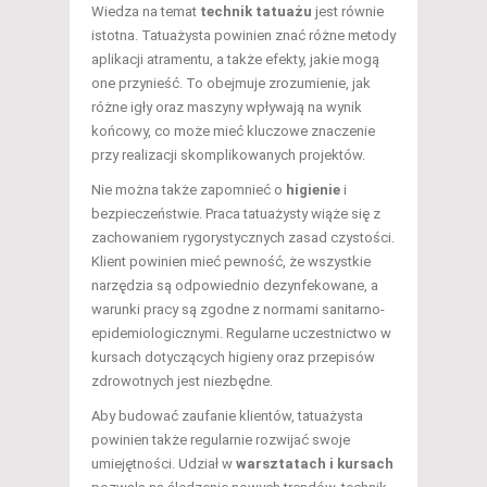
Wiedza na temat
technik tatuażu
jest równie
istotna. Tatuażysta powinien znać różne metody
aplikacji atramentu, a także efekty, jakie mogą
one przynieść. To obejmuje zrozumienie, jak
różne igły oraz maszyny wpływają na wynik
końcowy, co może mieć kluczowe znaczenie
przy realizacji skomplikowanych projektów.
Nie można także zapomnieć o
higienie
i
bezpieczeństwie. Praca tatuażysty wiąże się z
zachowaniem rygorystycznych zasad czystości.
Klient powinien mieć pewność, że wszystkie
narzędzia są odpowiednio dezynfekowane, a
warunki pracy są zgodne z normami sanitarno-
epidemiologicznymi. Regularne uczestnictwo w
kursach dotyczących higieny oraz przepisów
zdrowotnych jest niezbędne.
Aby budować zaufanie klientów, tatuażysta
powinien także regularnie rozwijać swoje
umiejętności. Udział w
warsztatach i kursach