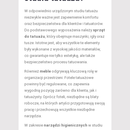
W odpowiednio urządzonym studiu tatuażu
niezwykle ważne jest zapewnienie komfortu
oraz bezpieczeństwa dla klientów i tatuatorów.
Do podstawowego wyposażenia należy
sprzęt
do tatuażu
, który obejmuje maszynki, igły oraz
tusze. Istotne jest, aby wszystkie te elementy
były wykonane z wysokiej jakości materiałów,
co gwarantuje nie tylko estetykę, ale także
bezpieczeństwo procesu tatuowania.
Również
meble
odgrywają kluczową rolę w
organizacji przestrzeni. Fotele tatuażowe
powinny być regulowane, co zapewnia
wygodną pozycję zarówno dla klienta, jak i
tatuażysty. Oprócz foteli, niezbędne są blaty
robocze, na których artyści przygotowują swoją
pracę i przechowują wszystkie niezbędne
narzędzia.
W zakresie
narzędzi higienicznych
w studiu