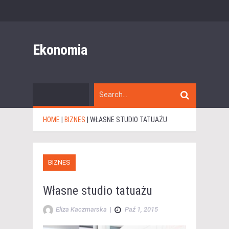
Ekonomia
HOME
|
BIZNES
|
WŁASNE STUDIO TATUAŻU
BIZNES
Własne studio tatuażu
Eliza Kaczmarska
|
Paź 1, 2015