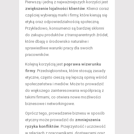
Pierwszą i jedną z najważniejszych korzyści jest
zwiększenie lojalności klientów
. Klienci coraz
częściej wybierają marki i firmy, które kierują się
etyką oraz odpowiedzialnością społeczną.
Przykładowo, konsumenci są bardziej skłonni
do zakupu produktów z transparentnych źródeł,
które dbają o środowisko naturalne i
sprawiedliwe warunki pracy dla swoich
pracowników.
Kolejną korzyścią jest
poprawa wizerunku
firmy
. Przedsiębiorstwa, które stosują zasady
etyczne, często cieszą się lepszą opinią wśród
społeczeństwa i mediów. Może to prowadzić
do większego zainteresowania współpracą z
takimi firmami, co otwiera nowe możliwości
biznesowe i networkingowe.
Oprócz tego, prowadzenie biznesu w sposób
etyczny może prowadzić do
zmniejszenia
ryzyka konfliktów
. Przejrzystość i uczciwość
w relacjach z pracownikami, dostawcami oraz