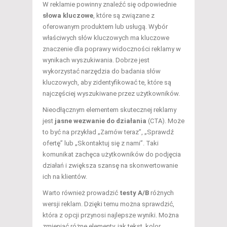
W reklamie powinny znaleźć się odpowiednie
słowa kluczowe
, które są związane z
oferowanym produktem lub usługą. Wybór
właściwych słów kluczowych ma kluczowe
znaczenie dla poprawy widoczności reklamy w
wynikach wyszukiwania. Dobrze jest
wykorzystać narzędzia do badania słów
kluczowych, aby zidentyfikować te, które są
najczęściej wyszukiwane przez użytkowników.
Nieodłącznym elementem skutecznej reklamy
jest
jasne wezwanie do działania
(CTA). Może
to być na przykład „Zamów teraz”, „Sprawdź
ofertę” lub „Skontaktuj się z nami”. Taki
komunikat zachęca użytkowników do podjęcia
działań i zwiększa szansę na skonwertowanie
ich na klientów.
Warto również prowadzić
testy A/B
różnych
wersji reklam. Dzięki temu można sprawdzić,
która z opcji przynosi najlepsze wyniki. Można
zmieniać różne elementy, jak tekst, kolor