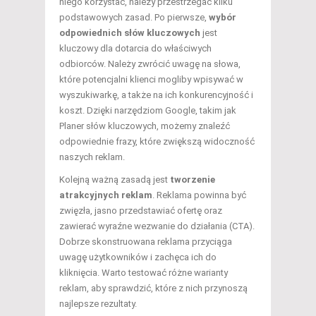
niego korzystać, należy przestrzegać kilku
podstawowych zasad. Po pierwsze,
wybór
odpowiednich słów kluczowych
jest
kluczowy dla dotarcia do właściwych
odbiorców. Należy zwrócić uwagę na słowa,
które potencjalni klienci mogliby wpisywać w
wyszukiwarkę, a także na ich konkurencyjność i
koszt. Dzięki narzędziom Google, takim jak
Planer słów kluczowych, możemy znaleźć
odpowiednie frazy, które zwiększą widoczność
naszych reklam.
Kolejną ważną zasadą jest
tworzenie
atrakcyjnych reklam
. Reklama powinna być
zwięzła, jasno przedstawiać ofertę oraz
zawierać wyraźne wezwanie do działania (CTA).
Dobrze skonstruowana reklama przyciąga
uwagę użytkowników i zachęca ich do
kliknięcia. Warto testować różne warianty
reklam, aby sprawdzić, które z nich przynoszą
najlepsze rezultaty.