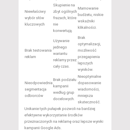
Skupienie na
Marnowanie
Niewłaściwy
zbyt ogólnych
budżetu, niskie
wybór słów
frazach, które
wskaźniki
kluczowych
nie
klikalności.
konwertują.
Brak
Używanie
optymalizacji,
jednego
Brak testowania
możliwość
wariantu
reklam
przegapienia
reklamy przez
lepszych
cały czas.
wyników.
Nieoptymalne
Brak podziału
Nieodpowiednia
dopasowanie
kampanii
segmentacja
wiadomości,
według grup
odbiorców
mniejsza
docelowych.
skuteczność.
Unikanie tych pułapek pozwoli na bardziej
efektywne wykorzystanie środków
przeznaczonych na reklamę oraz lepsze wyniki
kampanii Google Ads.