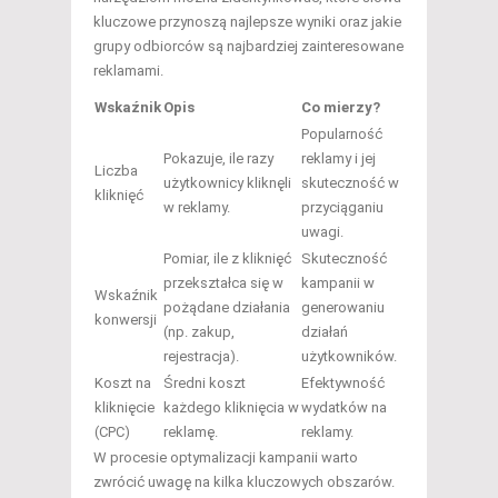
kluczowe przynoszą najlepsze wyniki oraz jakie
grupy odbiorców są najbardziej zainteresowane
reklamami.
Wskaźnik
Opis
Co mierzy?
Popularność
Pokazuje, ile razy
reklamy i jej
Liczba
użytkownicy kliknęli
skuteczność w
kliknięć
w reklamy.
przyciąganiu
uwagi.
Pomiar, ile z kliknięć
Skuteczność
przekształca się w
kampanii w
Wskaźnik
pożądane działania
generowaniu
konwersji
(np. zakup,
działań
rejestracja).
użytkowników.
Koszt na
Średni koszt
Efektywność
kliknięcie
każdego kliknięcia w
wydatków na
(CPC)
reklamę.
reklamy.
W procesie optymalizacji kampanii warto
zwrócić uwagę na kilka kluczowych obszarów.