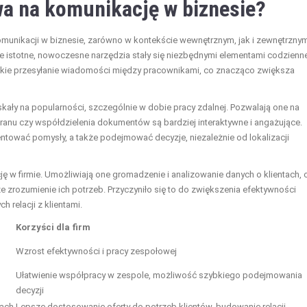
wa na komunikację w biznesie?
munikacji w biznesie, zarówno w kontekście wewnętrznym, jak i zewnętrzny
le istotne, nowoczesne narzędzia stały się niezbędnymi elementami codzienne
ybkie przesyłanie wiadomości między pracownikami, co znacząco zwiększa
ały na popularności, szczególnie w dobie pracy zdalnej. Pozwalają one na
kranu czy współdzielenia dokumentów są bardziej interaktywne i angażujące.
ntować pomysły, a także podejmować decyzje, niezależnie od lokalizacji
w firmie. Umożliwiają one gromadzenie i analizowanie danych o klientach, 
 zrozumienie ich potrzeb. Przyczyniło się to do zwiększenia efektywności
relacji z klientami.
Korzyści dla firm
Wzrost efektywności i pracy zespołowej
Ułatwienie współpracy w zespole, możliwość szybkiego podejmowania
decyzji
tach
Lepsze dostosowanie oferty do potrzeb klientów, budowanie relacji