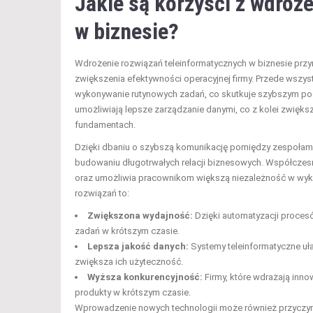
Jakie są korzyści z wdroż
w biznesie?
Wdrożenie rozwiązań teleinformatycznych w biznesie przyn
zwiększenia efektywności operacyjnej firmy. Przede wsz
wykonywanie rutynowych zadań, co skutkuje szybszym po
umożliwiają lepsze zarządzanie danymi, co z kolei zwięks
fundamentach.
Dzięki dbaniu o szybszą komunikację pomiędzy zespołami, 
budowaniu długotrwałych relacji biznesowych. Współczesn
oraz umożliwia pracownikom większą niezależność w wy
rozwiązań to:
Zwiększona wydajność:
Dzięki automatyzacji procesó
zadań w krótszym czasie.
Lepsza jakość danych:
Systemy teleinformatyczne uła
zwiększa ich użyteczność.
Wyższa konkurencyjność:
Firmy, które wdrażają inno
produkty w krótszym czasie.
Wprowadzenie nowych technologii może również przyczynić