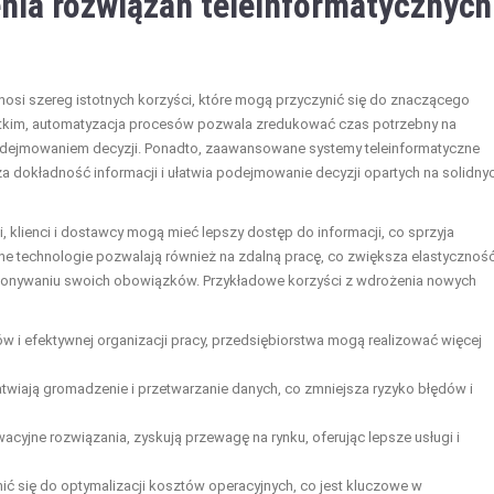
enia rozwiązań teleinformatycznych
osi szereg istotnych korzyści, które mogą przyczynić się do znaczącego
ystkim, automatyzacja procesów pozwala zredukować czas potrzebny na
dejmowaniem decyzji. Ponadto, zaawansowane systemy teleinformatyczne
za dokładność informacji i ułatwia podejmowanie decyzji opartych na solidny
klienci i dostawcy mogą mieć lepszy dostęp do informacji, co sprzyja
e technologie pozwalają również na zdalną pracę, co zwiększa elastycznoś
konywaniu swoich obowiązków. Przykładowe korzyści z wdrożenia nowych
w i efektywnej organizacji pracy, przedsiębiorstwa mogą realizować więcej
twiają gromadzenie i przetwarzanie danych, co zmniejsza ryzyko błędów i
wacyjne rozwiązania, zyskują przewagę na rynku, oferując lepsze usługi i
 się do optymalizacji kosztów operacyjnych, co jest kluczowe w