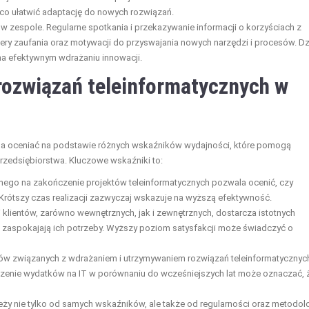
co ułatwić adaptację do nowych rozwiązań.
 zespole. Regularne spotkania i przekazywanie informacji o korzyściach z
 zaufania oraz motywacji do przyswajania nowych narzędzi i procesów. Dz
na efektywnym wdrażaniu innowacji.
rozwiązań teleinformatycznych w
na oceniać na podstawie różnych wskaźników wydajności, które pomogą
przedsiębiorstwa. Kluczowe wskaźniki to:
nego na zakończenie projektów teleinformatycznych pozwala ocenić, czy
Krótszy czas realizacji zazwyczaj wskazuje na wyższą efektywność.
 klientów, zarówno wewnętrznych, jak i zewnętrznych, dostarcza istotnych
ne zaspokajają ich potrzeby. Wyższy poziom satysfakcji może świadczyć o
tów związanych z wdrażaniem i utrzymywaniem rozwiązań teleinformatycznyc
szenie wydatków na IT w porównaniu do wcześniejszych lat może oznaczać, 
ży nie tylko od samych wskaźników, ale także od regularności oraz metodolo