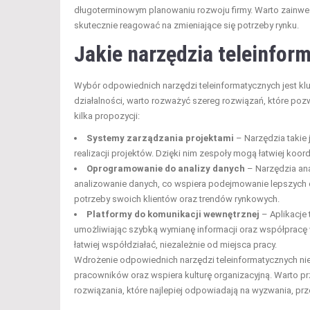
długoterminowym planowaniu rozwoju firmy. Warto zainwe
skutecznie reagować na zmieniające się potrzeby rynku.
Jakie narzędzia teleinfor
Wybór odpowiednich narzędzi teleinformatycznych jest klu
działalności, warto rozważyć szereg rozwiązań, które po
kilka propozycji:
Systemy zarządzania projektami
– Narzędzia takie 
realizacji projektów. Dzięki nim zespoły mogą łatwiej koor
Oprogramowanie do analizy danych
– Narzędzia anal
analizowanie danych, co wspiera podejmowanie lepszych d
potrzeby swoich klientów oraz trendów rynkowych.
Platformy do komunikacji wewnętrznej
– Aplikacje 
umożliwiając szybką wymianę informacji oraz współpracę
łatwiej współdziałać, niezależnie od miejsca pracy.
Wdrożenie odpowiednich narzędzi teleinformatycznych nie
pracowników oraz wspiera kulturę organizacyjną. Warto pr
rozwiązania, które najlepiej odpowiadają na wyzwania, prze