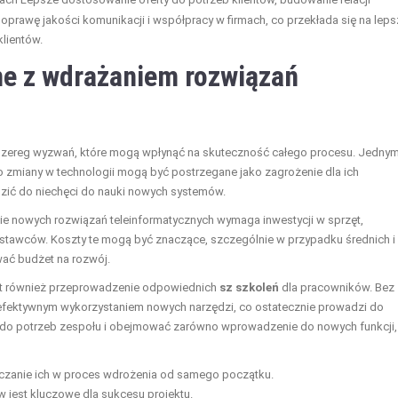
oprawę jakości komunikacji i współpracy w firmach, co przekłada się na leps
klientów.
ne z wdrażaniem rozwiązań
 szereg wyzwań, które mogą wpłynąć na skuteczność całego procesu. Jednym
o zmiany w technologii mogą być postrzegane jako zagrożenie dla ich
zić do niechęci do nauki nowych systemów.
ie nowych rozwiązań teleinformatycznych wymaga inwestycji w sprzęt,
stawców. Koszty te mogą być znaczące, szczególnie w przypadku średnich i
wać budżet na rozwój.
st również przeprowadzenie odpowiednich
sz szkoleń
dla pracowników. Bez
efektywnym wykorzystaniem nowych narzędzi, co ostatecznie prowadzi do
do potrzeb zespołu i obejmować zarówno wprowadzenie do nowych funkcji, 
zanie ich w proces wdrożenia od samego początku.
jest kluczowe dla sukcesu projektu.