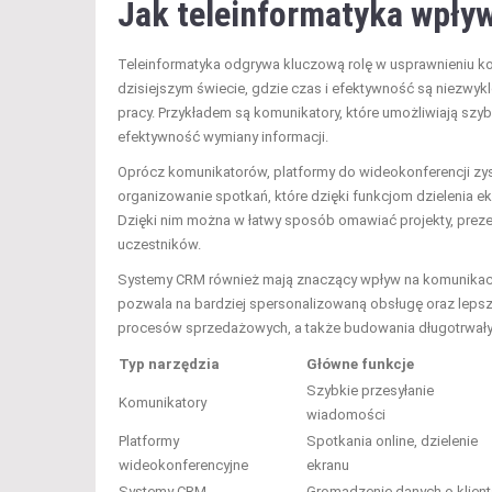
Jak teleinformatyka wpły
Teleinformatyka odgrywa kluczową rolę w usprawnieniu ko
dzisiejszym świecie, gdzie czas i efektywność są niezwyk
pracy. Przykładem są komunikatory, które umożliwiają sz
efektywność wymiany informacji.
Oprócz komunikatorów, platformy do wideokonferencji zysk
organizowanie spotkań, które dzięki funkcjom dzielenia e
Dzięki nim można w łatwy sposób omawiać projekty, preze
uczestników.
Systemy CRM również mają znaczący wpływ na komunikację 
pozwala na bardziej spersonalizowaną obsługę oraz lepsze
procesów sprzedażowych, a także budowania długotrwałych 
Typ narzędzia
Główne funkcje
Szybkie przesyłanie
Komunikatory
wiadomości
Platformy
Spotkania online, dzielenie
wideokonferencyjne
ekranu
Systemy CRM
Gromadzenie danych o klien