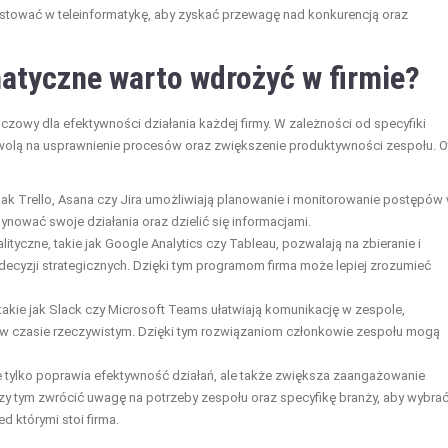
stować w teleinformatykę, aby zyskać przewagę nad konkurencją oraz
matyczne warto wdrożyć w firmie?
czowy dla efektywności działania każdej firmy. W zależności od specyfiki
zwolą na usprawnienie procesów oraz zwiększenie produktywności zespołu. O
jak Trello, Asana czy Jira umożliwiają planowanie i monitorowanie postępów
dynować swoje działania oraz dzielić się informacjami.
ityczne, takie jak Google Analytics czy Tableau, pozwalają na zbieranie i
ecyzji strategicznych. Dzięki tym programom firma może lepiej zrozumieć
takie jak Slack czy Microsoft Teams ułatwiają komunikację w zespole,
 w czasie rzeczywistym. Dzięki tym rozwiązaniom członkowie zespołu mogą
 tylko poprawia efektywność działań, ale także zwiększa zaangażowanie
zy tym zwrócić uwagę na potrzeby zespołu oraz specyfikę branży, aby wybra
d którymi stoi firma.