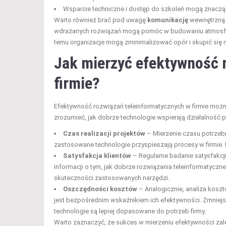
Wsparcie techniczne i dostęp do szkoleń mogą znaczą
Warto również brać pod uwagę
komunikację
wewnętrzną w
wdrażanych rozwiązań mogą pomóc w budowaniu atmosfery
temu organizacje mogą zminimalizować opór i skupić się 
Jak mierzyć efektywność 
firmie?
Efektywność rozwiązań teleinformatycznych w firmie moż
zrozumieć, jak dobrze technologie wspierają działalność 
Czas realizacji projektów
– Mierzenie czasu potrzeb
zastosowane technologie przyspieszają procesy w firmie. 
Satysfakcja klientów
– Regularne badanie satysfakcji
informacji o tym, jak dobrze rozwiązania teleinformatycz
skuteczności zastosowanych narzędzi.
Oszczędności kosztów
– Analogicznie, analiza kosz
jest bezpośrednim wskaźnikiem ich efektywności. Zmniej
technologie są lepiej dopasowane do potrzeb firmy.
Warto zaznaczyć, że sukces w mierzeniu efektywności zale