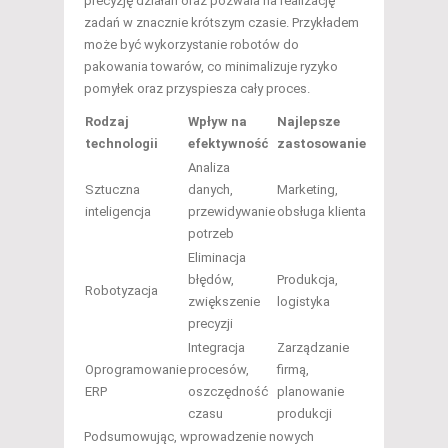
precyzję działań oraz pozwala na realizację
zadań w znacznie krótszym czasie. Przykładem
może być wykorzystanie robotów do
pakowania towarów, co minimalizuje ryzyko
pomyłek oraz przyspiesza cały proces.
Rodzaj
Wpływ na
Najlepsze
technologii
efektywność
zastosowanie
Analiza
Sztuczna
danych,
Marketing,
inteligencja
przewidywanie
obsługa klienta
potrzeb
Eliminacja
błędów,
Produkcja,
Robotyzacja
zwiększenie
logistyka
precyzji
Integracja
Zarządzanie
Oprogramowanie
procesów,
firmą,
ERP
oszczędność
planowanie
czasu
produkcji
Podsumowując, wprowadzenie nowych