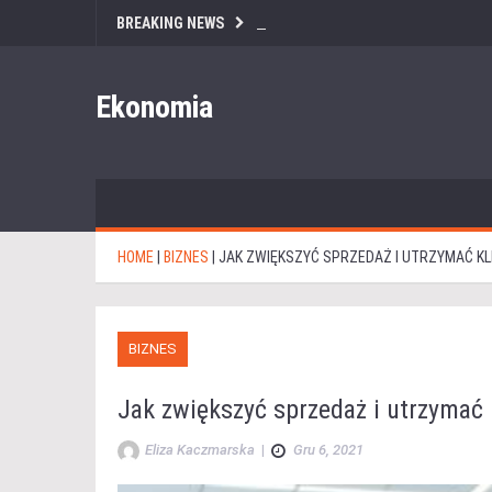
BREAKING NEWS
Ekonomia
HOME
|
BIZNES
|
JAK ZWIĘKSZYĆ SPRZEDAŻ I UTRZYMAĆ K
BIZNES
Jak zwiększyć sprzedaż i utrzymać 
Eliza Kaczmarska
|
Gru 6, 2021