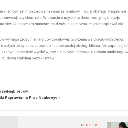
klientów jest monitorowanie i analiza wyników Twojej strategii. Regularnie
k konwersji czy churn rate. W oparciu o uzyskane dane, podejmuj decyzje
umożliwi Ci lepsze zrozumienie, co działa, a co można jeszcze poprawić dla
ów wymaga zrozumienia grupy docelowej, tworzenia wartościowych treści,
ałych relacji oraz zapewnienia doskonałej obsługi klienta. Nie zapomnij t
k również analizie wyników, aby stale rozwijać swoje działania marketingow
i budowę stabilnej bazy klientów.
Przedsiębiorców
iki Poprawiania Prac Naukowych
NEXT POST