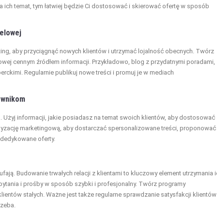
a ich temat, tym łatwiej będzie Ci dostosować i skierować ofertę w sposób
celowej
ting, aby przyciągnąć nowych klientów i utrzymać lojalność obecnych. Twórz
elowej cennym źródłem informacji. Przykładowo, blog z przydatnymi poradami,
ckimi. Regularnie publikuj nowe treści i promuj je w mediach
kownikom
. Użyj informacji, jakie posiadasz na temat swoich klientów, aby dostosować
atyzację marketingową, aby dostarczać spersonalizowane treści, proponować
 dedykowane oferty.
fają. Budowanie trwałych relacji z klientami to kluczowy element utrzymania 
 pytania i prośby w sposób szybki i profesjonalny. Twórz programy
klientów stałych. Ważne jest także regularne sprawdzanie satysfakcji klientów 
rzeba.