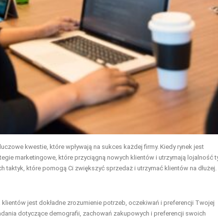
uczowe kwestie, które wpływają na sukces każdej firmy. Kiedy rynek jest
egie marketingowe, które przyciągną nowych klientów i utrzymają lojalność t
 taktyk, które pomogą Ci zwiększyć sprzedaż i utrzymać klientów na dłużej.
klientów jest dokładne zrozumienie potrzeb, oczekiwań i preferencji Twojej
adania dotyczące demografii, zachowań zakupowych i preferencji swoich