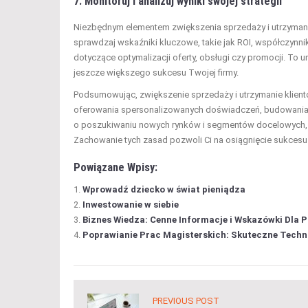
7. Monitoruj i analizuj wyniki swojej strategii
Niezbędnym elementem zwiększenia sprzedaży i utrzymania 
sprawdzaj wskaźniki kluczowe, takie jak ROI, współczynni
dotyczące optymalizacji oferty, obsługi czy promocji. To 
jeszcze większego sukcesu Twojej firmy.
Podsumowując, zwiększenie sprzedaży i utrzymanie klient
oferowania spersonalizowanych doświadczeń, budowania trw
o poszukiwaniu nowych rynków i segmentów docelowych, ja
Zachowanie tych zasad pozwoli Ci na osiągnięcie sukcesu 
Powiązane Wpisy:
Wprowadź dziecko w świat pieniądza
Inwestowanie w siebie
Biznes Wiedza: Cenne Informacje i Wskazówki Dla 
Poprawianie Prac Magisterskich: Skuteczne Techn
PREVIOUS POST