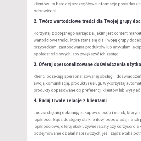
klientów. Im bardziej szczegółowe informacje posiadasz n
odpowiedni.
2. Twórz wartościowe treści dla Twojej grupy do
Korzystaj z potężnego narzędzia, jakim jest content marke
wartościowe treści, które staną się dla Twojej grupy doc
przypadkami zastosowania produktów lub artykułami eksper
społecznościowych, aby zwiększyć ich zasięg.
3. Oferuj spersonalizowane doświadczenia użyt
Klienci oczekują spersonalizowanej obsługi i doświadczeń
swoją komunikację, produkty i usługi. Wykorzystaj autom
produkty dopasowane do preferencji klientów lub wysyłać
4. Buduj trwałe relacje z klientami
Ludzie chętniej dokonują zakupów u osób i marek, którym u
lojalności. Bądź dostępny dla klientów, odpowiadaj na ich
lojalnościowe, oferuj ekskluzywne rabaty czy korzyści dla 
podejmowanie działań naprawczych, jeśli zajdzie taka pot