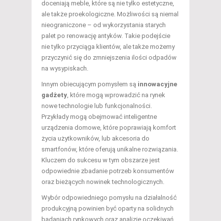
doceniają meble, które są nie tylko estetyczne,
ale także proekologiczne. Możliwości są niemal
nieograniczone – od wykorzystania starych
palet po renowację antyków. Takie podejście
nie tylko przyciąga klientów, ale także możemy
przyczynić się do zmniejszenia ilości odpadów
na wysypiskach.
Innym obiecującym pomysłem są
innowacyjne
gadżety
, które mogą wprowadzić na rynek
nowe technologie lub funkcjonalności.
Przykłady mogą obejmować inteligentne
urządzenia domowe, które poprawiają komfort
życia użytkowników, lub akcesoria do
smartfonów, które oferują unikalne rozwiązania.
Kluczem do sukcesu w tym obszarze jest
odpowiednie zbadanie potrzeb konsumentów
oraz bieżących nowinek technologicznych.
Wybór odpowiedniego pomysłu na działalność
produkcyjną powinien być oparty na solidnych
badaniach rynkowych oraz analizie oczekiwań