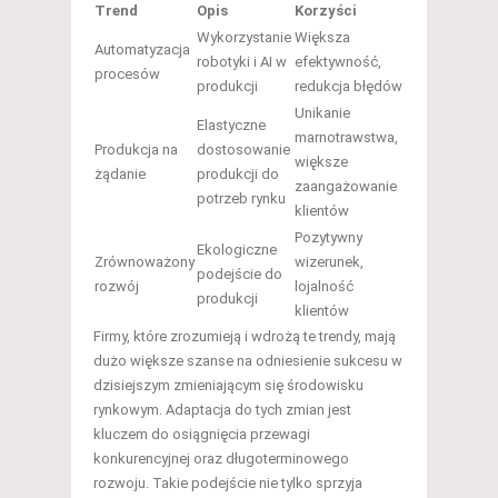
Trend
Opis
Korzyści
Wykorzystanie
Większa
Automatyzacja
robotyki i AI w
efektywność,
procesów
produkcji
redukcja błędów
Unikanie
Elastyczne
marnotrawstwa,
Produkcja na
dostosowanie
większe
żądanie
produkcji do
zaangażowanie
potrzeb rynku
klientów
Pozytywny
Ekologiczne
Zrównoważony
wizerunek,
podejście do
rozwój
lojalność
produkcji
klientów
Firmy, które zrozumieją i wdrożą te trendy, mają
dużo większe szanse na odniesienie sukcesu w
dzisiejszym zmieniającym się środowisku
rynkowym. Adaptacja do tych zmian jest
kluczem do osiągnięcia przewagi
konkurencyjnej oraz długoterminowego
rozwoju. Takie podejście nie tylko sprzyja