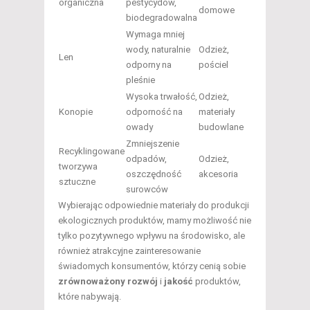
organiczna
pestycydów,
domowe
biodegradowalna
Wymaga mniej
wody, naturalnie
Odzież,
Len
odporny na
pościel
pleśnie
Wysoka trwałość,
Odzież,
Konopie
odporność na
materiały
owady
budowlane
Zmniejszenie
Recyklingowane
odpadów,
Odzież,
tworzywa
oszczędność
akcesoria
sztuczne
surowców
Wybierając odpowiednie materiały do produkcji
ekologicznych produktów, mamy możliwość nie
tylko pozytywnego wpływu na środowisko, ale
również atrakcyjne zainteresowanie
świadomych konsumentów, którzy cenią sobie
zrównoważony rozwój
i
jakość
produktów,
które nabywają.