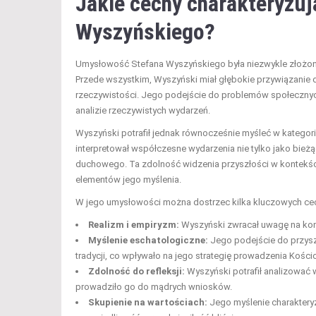
Jakie cechy charakteryzu
Wyszyńskiego?
Umysłowość Stefana Wyszyńskiego była niezwykle złożona i
Przede wszystkim, Wyszyński miał głębokie przywiązanie 
rzeczywistości. Jego podejście do problemów społecznych
analizie rzeczywistych wydarzeń.
Wyszyński potrafił jednak równocześnie myśleć w kategor
interpretował współczesne wydarzenia nie tylko jako bież
duchowego. Ta zdolność widzenia przyszłości w kontekści
elementów jego myślenia.
W jego umysłowości można dostrzec kilka kluczowych ce
Realizm i empiryzm:
Wyszyński zwracał uwagę na konkre
Myślenie eschatologiczne:
Jego podejście do przyszł
tradycji, co wpływało na jego strategię prowadzenia Kościo
Zdolność do refleksji:
Wyszyński potrafił analizować w
prowadziło go do mądrych wniosków.
Skupienie na wartościach:
Jego myślenie charakteryz