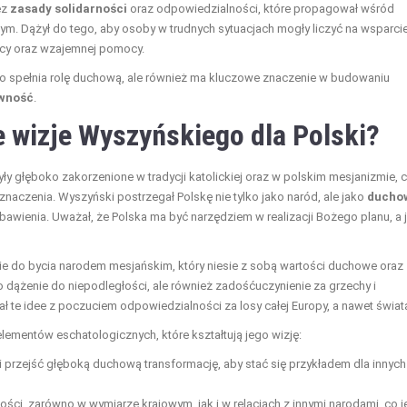
ez
zasady solidarności
oraz odpowiedzialności, które propagował wśród
m. Dążył do tego, aby osoby w trudnych sytuacjach mogły liczyć na wsparcie
acy oraz wzajemnej pomocy.
ylko spełnia rolę duchową, ale również ma kluczowe znaczenie w budowaniu
wność
.
e wizje Wyszyńskiego dla Polski?
y głęboko zakorzenione w tradycji katolickiej oraz w polskim mesjanizmie, 
znaczenia. Wyszyński postrzegał Polskę nie tylko jako naród, ale jako
ducho
zbawienia. Uważał, że Polska ma być narzędziem w realizacji Bożego planu, a j
ie do bycia narodem mesjańskim, który niesie z sobą wartości duchowe oraz
o dążenie do niepodległości, ale również zadośćuczynienie za grzechy i
zał te idee z poczuciem odpowiedzialności za losy całej Europy, a nawet świat
ementów eschatologicznych, które kształtują jego wizję:
i przejść głęboką duchową transformację, aby stać się przykładem dla innych
ści, zarówno w wymiarze krajowym, jak i w relacjach z innymi narodami, co j