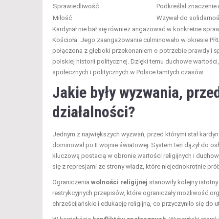
Sprawiedliwość
Podkreślał znaczenie 
Miłość
Wzywał do solidarnoś
Kardynał nie bał się również angażować w konkretne spraw
Kościoła. Jego zaangażowanie culminowało w okresie PR
połączona z głęboki przekonaniem o potrzebie prawdy i spra
polskiej historii politycznej. Dzięki temu duchowe wartoś
społecznych i politycznych w Polsce tamtych czasów.
Jakie były wyzwania, prze
działalności?
Jednym z największych wyzwań, przed którymi stał kardyn
dominował po II wojnie światowej. System ten dążył do os
kluczową postacią w obronie wartości religijnych i duch
się z represjami ze strony władz, które niejednokrotnie pr
Ograniczenia
wolności religijnej
stanowiły kolejny istot
restrykcyjnych przepisów, które ograniczały możliwość org
chrześcijańskie i edukację religijną, co przyczyniło si