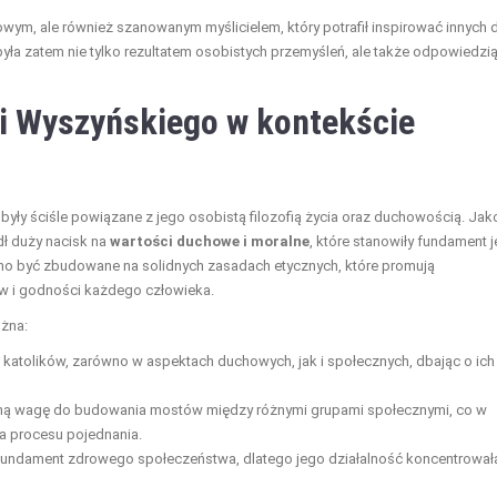
howym, ale również szanowanym myślicielem, który potrafił inspirować innych 
yła zatem nie tylko rezultatem osobistych przemyśleń, ale także odpowiedzi
ci Wyszyńskiego w kontekście
ły ściśle powiązane z jego osobistą filozofią życia oraz duchowością. Jak
dł duży nacisk na
wartości duchowe i moralne
, które stanowiły fundament 
nno być zbudowane na solidnych zasadach etycznych, które promują
w i godności każdego człowieka.
żna:
 katolików, zarówno w aspektach duchowych, jak i społecznych, dbając o ich
ną wagę do budowania mostów między różnymi grupami społecznymi, co w
a procesu pojednania.
ą fundament zdrowego społeczeństwa, dlatego jego działalność koncentrował