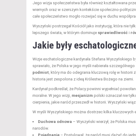
Jego wizja społeczeństwa była również kształtowana prz
wiernych oraz w szerszym kontekście społeczno-polityczny
całe społeczeństwo mogło rozwijać się w duchu współpr
Wyszyński postrzegał Kościół jako instytucję, która nie t
lepszego świata, w którym dominuje
sprawiedliwość
i
ró
Jakie były eschatologiczn
Wizje eschatologiczne kardynała Stefana Wyszyńskiego był
sprawiało, że Polska w jego myśli nabierała szczególnego 
podmiot
, który ma do odegrania kluczową rolę w historii 
historia jest zespolona z ideą Królestwa Bożego na ziemi.
Kardynał podkreślał, że Polacy powinni wypełniać powołan
moralne. W jego wizji,
mesjanizm
polski oznaczał nie tylk
cierpienia, jakie naród przeszedł w historii. Wyszyński wią
W myśli Wyszyńskiego można dostrzec kilka kluczowych el
Duchowa odnowa
– Wyszyński wierzył, że Polska mus
narodów.
Pojednanie
– Postulował, że naród musi dążyć do jedno