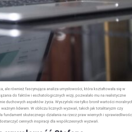
ka, ale również fascynująca analiza umysłowości, która kształtowała się w
ązania do faktów i eschatologicznych wizji, pozwalało mu na realistyczne
nie duchowych aspektów życia. Wyszyński nie tylko bronił wartości moralnyc
go ważnym liderem. W obliczu licznych wyzwań, takich jak totalitaryzm czy
iła fundament skutecznego działania na rzecz praw wiernych i sprawiedliwośc
dostarczyć cennych inspiracji dla współczesnych wyzwań.