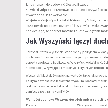
fundamentem do budowy Królestwa Bożego.
Wielki Odpust
– Przemawiał o potrzebie przywrócenia 
otwartość na Boże wezwanie.
Wizje te wpisują się w kontekst historyczny Polski, nazn
kształtowały narodową tożsamość. Wyszyński wskazywał na
podkreślając, że poprzez moralne i duchowe dążenia może
Jak Wyszyński łączył duch
Kardynał Stefan Wyszyński, choć nie był politykiem w klas
duchowość z życiem społecznym. W jego przekonaniu, ducho
aspekty społeczne i polityczne. Wyszyński widział w Kośc
momentach, wzywając do moralnych i etycznych refleksji 
Wyszyński kładł duży nacisk na wartości takie jak prawda,
polityka powinna być kierowana wysokimi ideałami moralnym
reakcja na wydarzenia takie jak protesty społeczne czy po
zamiast zaostrzania konfliktów.
Wartości duchowe Wyszyńskiego
Ich wpływ na polity
Prawda
Wyszyński promował p