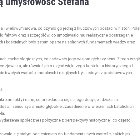
ją umysłowość Stefana
 wielowymiarowa, co czyniło go jedną z kluczowych postaci w historii Polsk
do faktów oraz szczegółów, co umożliwiało mu realistyczne postrzeganie
 i kościelnych było zatem oparte na solidnych fundamentach wiedzy oraz
iach eschatologicznych, co nadawało jego wizjom głębszy sens. Z tego wzgl
ące zjawiska, ale również jako część większego kontekstu historycznego i
e trwałych wartości moralnych i religijnych była jednym z podstawowych
ch:
tne fakty i dane, co przekładało się na jego decyzje i działania.
ości i sensu życia miało głębokie uzasadnienie w wierzeniach katolickich i
ła.
ydarzenia społeczne i polityczne z perspektywy historycznej, co często
owało się stałym odniesieniem do fundamentalnych wartości, takich jak