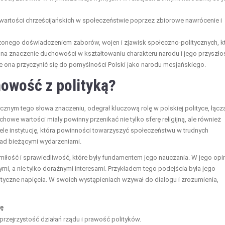
wartości chrześcijańskich w społeczeństwie poprzez zbiorowe nawrócenie i
aczonego doświadczeniem zaborów, wojen i zjawisk społeczno-politycznych, k
 znaczenie duchowości w kształtowaniu charakteru narodu i jego przyszłoś
 ona przyczynić się do pomyślności Polski jako narodu mesjańskiego.
owość z polityką?
ycznym tego słowa znaczeniu, odegrał kluczową rolę w polskiej polityce, łącz
we wartości miały powinny przenikać nie tylko sferę religijną, ale również
iele instytucję, która powinności towarzyszyć społeczeństwu w trudnych
nad bieżącymi wydarzeniami.
 miłość i sprawiedliwość, które były fundamentem jego nauczania. W jego opin
i, a nie tylko doraźnymi interesami. Przykładem tego podejścia była jego
lityczne napięcia. W swoich wystąpieniach wzywał do dialogu i zrozumienia,
kę
rzejrzystość działań rządu i prawość polityków.