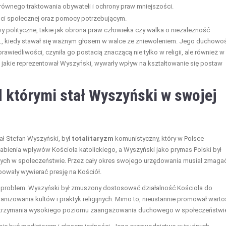
równego traktowania obywateli i ochrony praw mniejszości.
ci społecznej oraz pomocy potrzebującym.
y polityczne, takie jak obrona praw człowieka czy walka o niezależność
L, kiedy stawał się ważnym głosem w walce ze zniewoleniem. Jego duchowo
wiedliwości, czyniła go postacią znaczącą nie tylko w religii, ale również w
ci, jakie reprezentował Wyszyński, wywarły wpływ na kształtowanie się postaw
d którymi stał Wyszyński w swojej
ał Stefan Wyszyński, był
totalitaryzm
komunistyczny, który w Polsce
łabienia wpływów Kościoła katolickiego, a Wyszyński jako prymas Polski był
owych w społeczeństwie. Przez cały okres swojego urzędowania musiał zmaga
óbowały wywierać presję na Kościół.
ny problem. Wyszyński był zmuszony dostosować działalność Kościoła do
anizowania kultów i praktyk religijnych. Mimo to, nieustannie promował warto
ę do utrzymania wysokiego poziomu zaangażowania duchowego w społeczeństwi