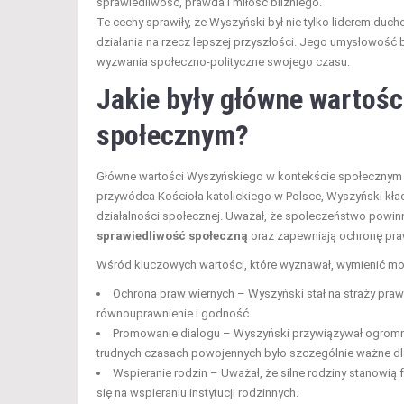
sprawiedliwość, prawda i miłość bliźniego.
Te cechy sprawiły, że Wyszyński był nie tylko liderem duc
działania na rzecz lepszej przyszłości. Jego umysłowość b
wyzwania społeczno-polityczne swojego czasu.
Jakie były główne wartoś
społecznym?
Główne wartości Wyszyńskiego w kontekście społecznym by
przywódca Kościoła katolickiego w Polsce, Wyszyński kła
działalności społecznej. Uważał, że społeczeństwo powi
sprawiedliwość społeczną
oraz zapewniają ochronę pra
Wśród kluczowych wartości, które wyznawał, wymienić mo
Ochrona praw wiernych – Wyszyński stał na straży praw
równouprawnienie i godność.
Promowanie dialogu – Wyszyński przywiązywał ogrom
trudnych czasach powojennych było szczególnie ważne dl
Wspieranie rodzin – Uważał, że silne rodziny stanowi
się na wspieraniu instytucji rodzinnych.