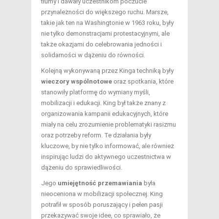
tłumy i dawały uczestnikom poczucie
przynależności do większego ruchu. Marsze,
takie jak ten na Washingtonie w 1963 roku, były
nie tylko demonstracjami protestacyjnymi, ale
także okazjami do celebrowania jedności i
solidarności w dążeniu do równości.
Kolejną wykonywaną przez Kinga techniką były
wieczory wspólnotowe
oraz spotkania, które
stanowiły platformę do wymiany myśli,
mobilizacji i edukacji. King był także znany z
organizowania kampanii edukacyjnych, które
miały na celu zrozumienie problematyki rasizmu
oraz potrzeby reform. Te działania były
kluczowe, by nie tylko informować, ale również
inspirując ludzi do aktywnego uczestnictwa w
dążeniu do sprawiedliwości.
Jego
umiejętność przemawiania
była
nieoceniona w mobilizacji społecznej. King
potrafił w sposób poruszający i pełen pasji
przekazywać swoje idee, co sprawiało, że