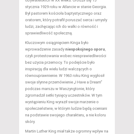
obywatelskich w XX wieku. Urodził się 15
stycznia 1929 roku w Atlancie w stanie Georgia.
Był pastorem kościoła baptystycznego oraz
oratorem, który potrafił poruszać serca i umysły
ludzi, zachęcając ich do walki o równość i
sprawiedliwość społeczną.
Kluczowym osiągnięciem Kinga było
wprowadzenie zasady
niespokojnego oporu
,
czyli protestowania wobec niesprawiedliwości
bez użycia przemocy. To podejście było
inspiracją dla wielu ludzi walczących o
równouprawnienie. W 1963 roku King wygłosił
swoje słynne przemówienie „I Have a Dream”
podczas marszu w Waszyngtonie, który
zgromadził setki tysięcy uczestników. W tym
wystąpieniu King wyraził swoje marzenie o
społeczeństwie, w którym ludzie będą oceniani
na podstawie swojego charakteru, a nie koloru
skóry.
Martin Luther King miał także ogromny wpływ na