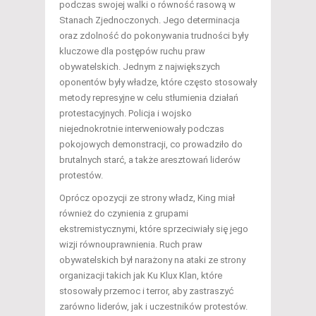
podczas swojej walki o równość rasową w
Stanach Zjednoczonych. Jego determinacja
oraz zdolność do pokonywania trudności były
kluczowe dla postępów ruchu praw
obywatelskich. Jednym z największych
oponentów były władze, które często stosowały
metody represyjne w celu stłumienia działań
protestacyjnych. Policja i wojsko
niejednokrotnie interweniowały podczas
pokojowych demonstracji, co prowadziło do
brutalnych starć, a także aresztowań liderów
protestów.
Oprócz opozycji ze strony władz, King miał
również do czynienia z grupami
ekstremistycznymi, które sprzeciwiały się jego
wizji równouprawnienia. Ruch praw
obywatelskich był narażony na ataki ze strony
organizacji takich jak Ku Klux Klan, które
stosowały przemoc i terror, aby zastraszyć
zarówno liderów, jak i uczestników protestów.