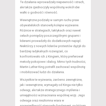
Te działania wprowadzały niepewność i strach,
ale także zjednoczyły wspólnotę wokół idei
walki o godność i równość.
Wewnętrzne podziały w samym ruchu praw
obywatelskich stanowiły kolejne wyzwanie.
Różnice w strategiach, taktykach oraz nawet
celach pomiędzy poszczególnymi grupami i
liderami prowadziły do dodatkowych napięć.
Niektórzy z nowych liderów protestów dążyli do
bardziej radykalnych rozwiązań, co
konfrontowało ich z Kingiem, który preferował
metody pokojowe i dialog. Mimo tych trudności,
Martin Luther King potrafił zachować wspólnotę
i mobilizować ludzi do działania.
Wszystkie te wyzwania, zarówno zewnętrzne,
jak i wewnętrzne, wymagały od Kinga nie tylko
odwagi, ale także strategicznego myślenia i
umiejętności wzmacniania wspólnej wizji. Jego
odwaga oraz niezłomna wiara w
sprawiedliwość stanowiły fundament, na którym