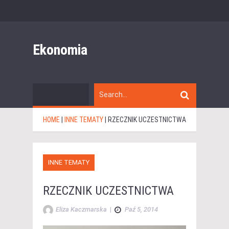
Ekonomia
HOME
|
INNE TEMATY
|
RZECZNIK UCZESTNICTWA
INNE TEMATY
RZECZNIK UCZESTNICTWA
Eliza Kaczmarska
|
Paź 5, 2014