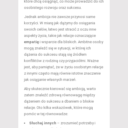
które chcą osiągnąć, co może prowadzić do ich
osobistego rozwoju oraz sukcesu.
Jednak ambicja nie zawsze przynosi same
korzyści. W miarę jak dążymy do osiągania
swoich celów, łatwo jest stracić z oczu inne
aspekty życia, takie jak relacje oznaczające
empatię
i wsparcie dla bliskich. Ambitne osoby
mogą znaleźć się w sytuacji, w której ich
dążenia do sukcesu stają się źródłem
konfliktów z rodziną czy przyjaciółmi. Ważne
jest, aby pamiętać, że w życiu osobistym relacje
z innymi często mają równie istotne znaczenie
jak osiąganie własnych marzeń.
Aby skutecznie kierować się ambicją, warto
zatem znaleźć zdrową równowagę między
dążeniem do sukcesu a dbaniem o bliskie
relacje. Oto kilka wskazówek, które mogą
pomóc w tej równowadze:
Słuchaj innych
– zrozumieć potrzeby i