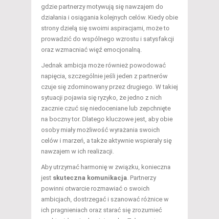
gdzie partnerzy motywują się nawzajem do
działania i osiągania kolejnych celów. Kiedy obie
strony dzielą się swoimi aspiracjami, może to
prowadzić do wspólnego wzrostu i satysfakcji
oraz wzmacniać więź emocjonalną.
Jednak ambicja może również powodować
napięcia, szczególnie jeśli jeden z partnerów
czuje się zdominowany przez drugiego. W takiej
sytuacji pojawia się ryzyko, że jedno z nich
zacznie czuć się niedoceniane lub zepchnięte
na boczny tor. Dlatego kluczowe jest, aby obie
osoby miały możliwość wyrażania swoich
celów i marzeń, a także aktywnie wspierały się
nawzajem w ich realizacji.
Aby utrzymać harmonię w związku, konieczna
jest
skuteczna komunikacja
. Partnerzy
powinni otwarcie rozmawiać o swoich
ambicjach, dostrzegać i szanować różnice w
ich pragnieniach oraz starać się zrozumieć