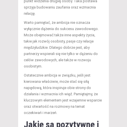
punkt widzenia drugiej osoby. Taka postawa
sprzyja budowaniu zaufania oraz wzmacnia
relację.
Warto pamiętać, że ambicja nie oznacza
wyłącznie dążenia do sukcesu zawodowego.
Może obejmować także inne aspekty życia,
takie jak rozwój osobisty, pasje czy relacje
międzyludzkie. Dlatego dobrze jest, aby
partnerzy wspierali się nie tylko w dążeniu do
celów zawodowych, ale także w rozwoju
osobistym.
Ostatecznie ambicja w związku, jeśli jest
kierowana właściwie, może stać się siłą
napędową, która inspiruje obie strony do
działania i wzmacnia ich więź. Pamiętajmy, że
kluczowym elementem jest wzajemne wsparcie
oraz otwartość na rozmowy na temat
oczekiwań i marzeń.
Jakie są pozytywne i