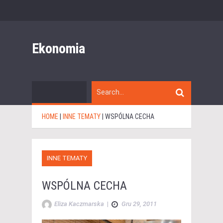
Ekonomia
HOME
|
INNE TEMATY
|
WSPÓLNA CECHA
INNE TEMATY
WSPÓLNA CECHA
Eliza Kaczmarska
|
Gru 29, 2011