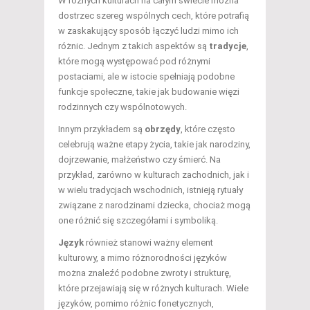
W różnych kulturach na całym świecie można
dostrzec szereg wspólnych cech, które potrafią
w zaskakujący sposób łączyć ludzi mimo ich
różnic. Jednym z takich aspektów są
tradycje
,
które mogą występować pod różnymi
postaciami, ale w istocie spełniają podobne
funkcje społeczne, takie jak budowanie więzi
rodzinnych czy wspólnotowych.
Innym przykładem są
obrzędy
, które często
celebrują ważne etapy życia, takie jak narodziny,
dojrzewanie, małżeństwo czy śmierć. Na
przykład, zarówno w kulturach zachodnich, jak i
w wielu tradycjach wschodnich, istnieją rytuały
związane z narodzinami dziecka, chociaż mogą
one różnić się szczegółami i symboliką.
Język
również stanowi ważny element
kulturowy, a mimo różnorodności języków
można znaleźć podobne zwroty i strukturę,
które przejawiają się w różnych kulturach. Wiele
języków, pomimo różnic fonetycznych,