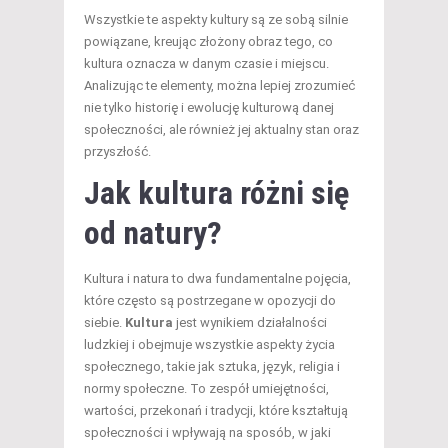
Wszystkie te aspekty kultury są ze sobą silnie
powiązane, kreując złożony obraz tego, co
kultura oznacza w danym czasie i miejscu.
Analizując te elementy, można lepiej zrozumieć
nie tylko historię i ewolucję kulturową danej
społeczności, ale również jej aktualny stan oraz
przyszłość.
Jak kultura różni się
od natury?
Kultura i natura to dwa fundamentalne pojęcia,
które często są postrzegane w opozycji do
siebie.
Kultura
jest wynikiem działalności
ludzkiej i obejmuje wszystkie aspekty życia
społecznego, takie jak sztuka, język, religia i
normy społeczne. To zespół umiejętności,
wartości, przekonań i tradycji, które kształtują
społeczności i wpływają na sposób, w jaki